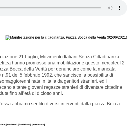
ciazione 21 Luglio, Movimento Italiani Senza Cittadinanza,
elitea hanno promosso una mobilitazione questo mercoledì 2
iazza Bocca della Verità per denunciare come la mancata
e n.91 del 5 febbraio 1992, che sancisce la possibilità di
eomaggiorenni natə in Italia da genitori stranieri, ed i
scano a tantə giovani ragazzə stranieri di diventare cittadinə
tə fino all’età di diciotto anni.
ssa abbiamo sentito diversi interventi dalla piazza Bocca
stina]
[razzismo]
[feminismo]
[patriarcato]