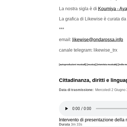
La nostra sigla è di
Koumiya - Ay
La grafica di Likewise è curata d
***
email:
likewise@ondarossa.info
canale telegram: likewise_trx
[autoproduzioni musicali]
[musica]
[intervista musicale]
[indie m
Cittadinanza, diritti e lingu
Data di trasmissione
Mercoledì 2 Giugno 
Intervento di presentazione della
Durata
3m 33s