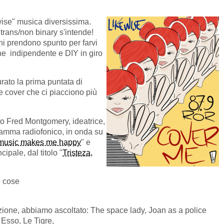
ise" musica diversissima.
trans/non binary s'intende!
ini prendono spunto per farvi
one indipendente e DIY in giro
ato la prima puntata di
e cover che ci piacciono più
o Fred Montgomery, ideatrice,
gramma radiofonico, in onda su
d music makes me happy
" e
ipale, dal titolo "
Tristeza,
e cose
ezione, abbiamo ascoltato: The space lady, Joan as a police
Esso, Le Tigre,