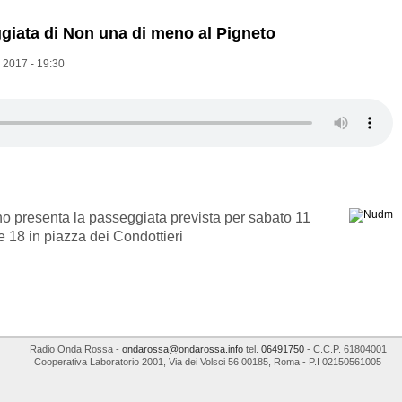
iata di Non una di meno al Pigneto
 2017 - 19:30
 presenta la passeggiata prevista per sabato 11
 18 in piazza dei Condottieri
Radio Onda Rossa
-
ondarossa@ondarossa.info
tel.
06491750
- C.C.P. 61804001
Cooperativa Laboratorio 2001
,
Via dei Volsci 56
00185
,
Roma
- P.I
02150561005