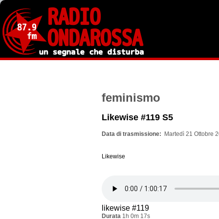
Salta
al
contenuto
principale
feminismo
Likewise #119 S5
Data di trasmissione
Martedì 21 Ottobre 2
Likewise
likewise #119
Durata
1h 0m 17s