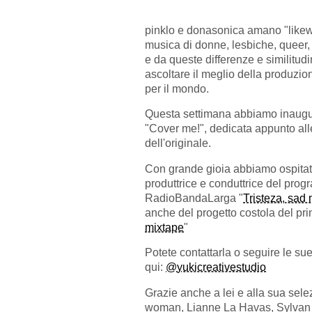
pinklo e donasonica amano "likew
musica di donne, lesbiche, queer, 
e da queste differenze e similitud
ascoltare il meglio della produzi
per il mondo.
Questa settimana abbiamo inaugur
"Cover me!", dedicata appunto all
dell'originale.
Con grande gioia abbiamo ospitat
produttrice e conduttrice del pro
RadioBandaLarga "
Tristeza, sa
anche del progetto costola del princ
mixtape
"
Potete contattarla o seguire le su
qui:
@yukicreativestudio
Grazie anche a lei e alla sua sel
woman, Lianne La Havas, Sylvan 