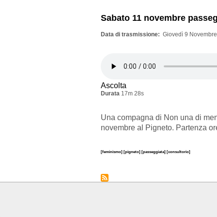
Sabato 11 novembre passegg
Data di trasmissione
Giovedì 9 Novembre
Ascolta
Durata
17m 28s
Una compagna di Non una di meno
novembre al Pigneto. Partenza ore
[feminismo]
[pigneto]
[passeggiata]
[consultorio]