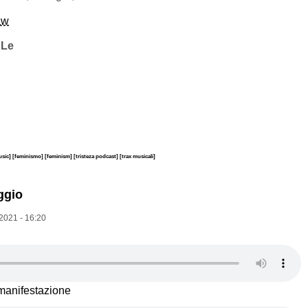
aw
a
Le
usic]
[feminismo]
[feminism]
[tristeza podcast]
[trax musicali]
aggio
2021 - 16:20
 manifestazione