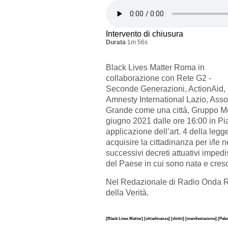
Intervento di chiusura
Durata
1m 56s
Black Lives Matter Roma in
collaborazione con Rete G2 -
Seconde Generazioni, ActionAid,
Amnesty International Lazio, Asso
Grande come una città, Gruppo M
giugno 2021 dalle ore 16:00 in P
applicazione dell’art. 4 della legg
acquisire la cittadinanza per i/le n
successivi decreti attuativi impedi
del Paese in cui sono natə e cresciu
Nel Redazionale di Radio Onda Ro
della Verità.
[Black Lives Matter]
[cittadinanza]
[diritti]
[manifestazione]
[Pale