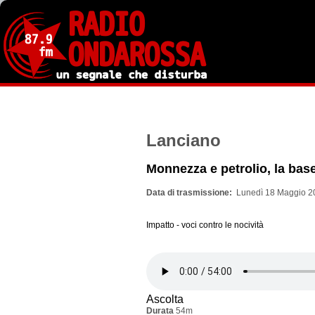
Salta
al
contenuto
principale
Lanciano
Monnezza e petrolio, la base
Data di trasmissione
Lunedì 18 Maggio 2
Impatto - voci contro le nocività
Ascolta
Durata
54m