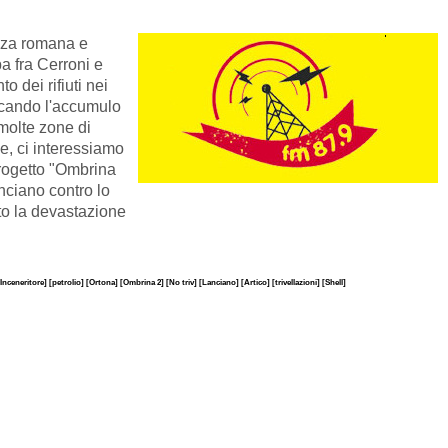
za romana e
ba fra Cerroni e
 dei rifiuti nei
vocando l'accumulo
molte zone di
e, ci interessiamo
progetto "Ombrina
anciano contro lo
ato la devastazione
[Inceneritore]
[petrolio]
[Ortona]
[Ombrina 2]
[No triv]
[Lanciano]
[Artico]
[trivellazioni]
[Shell]