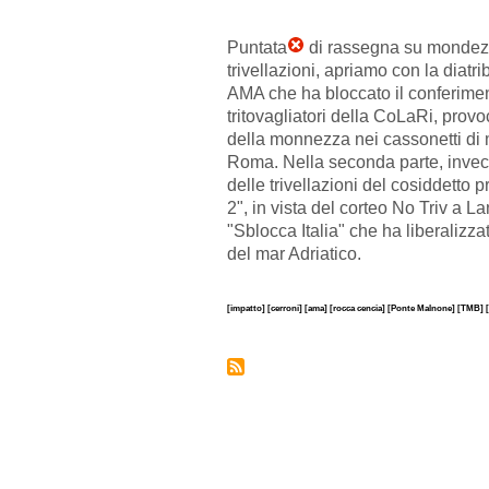
Puntata
di rassegna su mondez
trivellazioni, apriamo con la diatri
AMA che ha bloccato il conferimento
tritovagliatori della CoLaRi, pro
della monnezza nei cassonetti di 
Roma. Nella seconda parte, invec
delle trivellazioni del cosiddetto 
2", in vista del corteo No Triv a L
"Sblocca Italia" che ha liberalizz
del mar Adriatico.
[impatto]
[cerroni]
[ama]
[rocca cencia]
[Ponte Malnone]
[TMB]