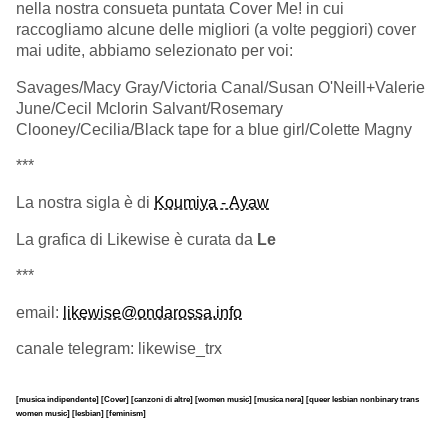
nella nostra consueta puntata Cover Me! in cui
raccogliamo alcune delle migliori (a volte peggiori) cover
mai udite, abbiamo selezionato per voi:
Savages/Macy Gray/Victoria Canal/Susan O'Neill+Valerie
June/Cecil Mclorin Salvant/Rosemary
Clooney/Cecilia/Black tape for a blue girl/Colette Magny
***
La nostra sigla è di
Koumiya - Ayaw
La grafica di Likewise è curata da
Le
***
email:
likewise@ondarossa.info
canale telegram: likewise_trx
[musica indipendente]
[Cover]
[canzoni di altre]
[women music]
[musica nera]
[queer lesbian nonbinary trans
women music]
[lesbian]
[feminism]