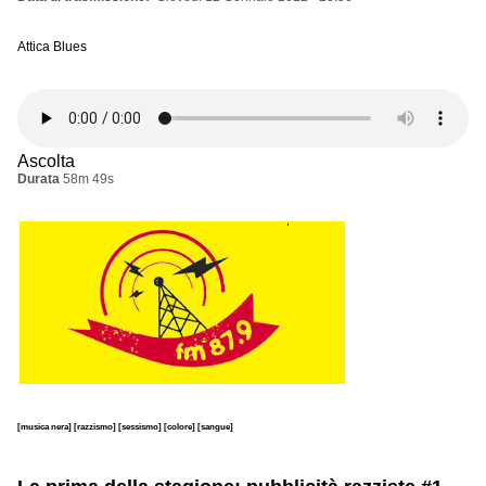
Attica Blues
Ascolta
Durata
58m 49s
[musica nera]
[razzismo]
[sessismo]
[colore]
[sangue]