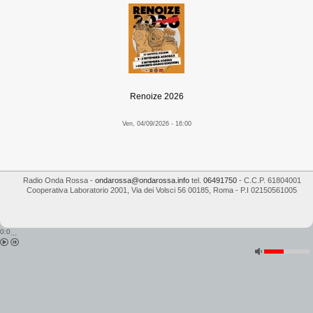
Renoize 2026
Ven, 04/09/2026 - 16:00
Radio Onda Rossa
-
ondarossa@ondarossa.info
tel.
06491750
- C.C.P. 61804001
Cooperativa Laboratorio 2001
,
Via dei Volsci 56
00185
,
Roma
- P.I
02150561005
0:0
...