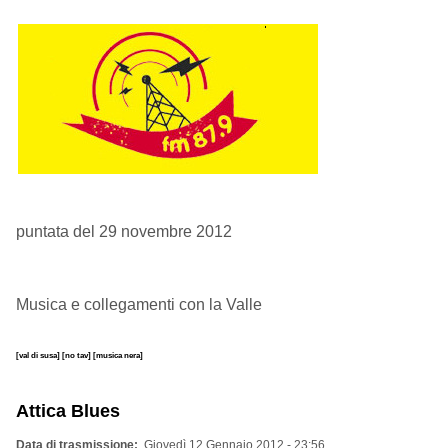
puntata del 29 novembre 2012
Musica e collegamenti con la Valle
[val di susa]
[no tav]
[musica nera]
Attica Blues
Data di trasmissione
Giovedì 12 Gennaio 2012 - 23:56