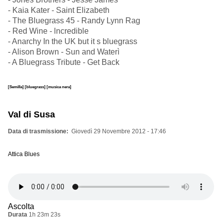
- Kaia Kater - Saint Elizabeth
- The Bluegrass 45 - Randy Lynn Rag
- Red Wine - lncredible
- Anarchy In the UK but it s bluegrass
- Alison Brown - Sun and Waterì
- A Bluegrass Tribute - Get Back
[Semilla]
[bluegrass]
[musica nera]
Val di Susa
Data di trasmissione
Giovedì 29 Novembre 2012 - 17:46
Attica Blues
Ascolta
Durata
1h 23m 23s