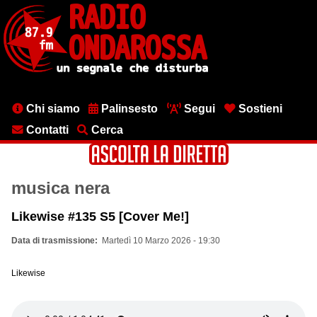
Salta
al
contenuto
principale
Menu
Chi siamo
Palinsesto
Segui
Sostieni
testata
Contatti
Cerca
musica nera
Likewise #135 S5 [Cover Me!]
Data di trasmissione
Martedì 10 Marzo 2026 - 19:30
Likewise