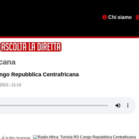
Menu
Chi siamo
testata
icana
ongo Repubblica Centrafricana
 2023 - 21:10
è tutto tranne