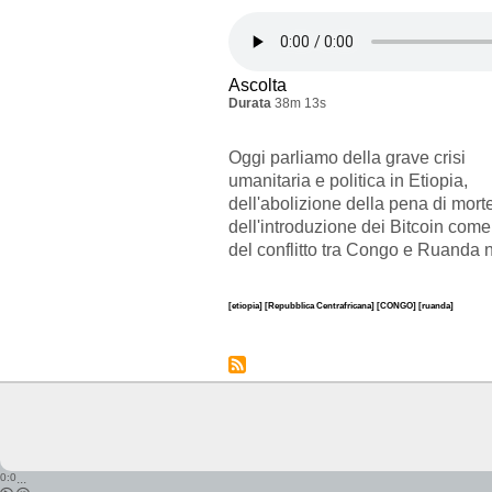
Ascolta
Durata
38m 13s
Oggi parliamo della grave crisi
umanitaria e politica in Etiopia,
dell'abolizione della pena di mort
dell'introduzione dei Bitcoin come
del conflitto tra Congo e Ruanda n
[etiopia]
[Repubblica Centrafricana]
[CONGO]
[ruanda]
0:0
...