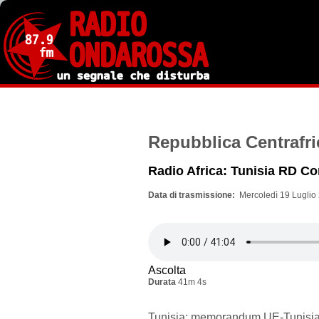
Salta
al
contenuto
principale
Repubblica Centrafr
Radio Africa: Tunisia RD C
Data di trasmissione
Mercoledì 19 Luglio
Ascolta
Durata
41m 4s
Tunisia: memorandum UE-Tunisia 