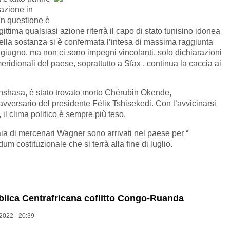
azione in
in questione è
tima qualsiasi azione riterrà il capo di stato tunisino idonea
Nella sostanza si è confermata l’intesa di massima raggiunta
i giugno, ma non ci sono impegni vincolanti, solo dichiarazioni
meridionali del paese, soprattutto a Sfax , continua la caccia ai
nshasa, è stato trovato morto Chérubin Okende,
vversario del presidente Félix Tshisekedi. Con l’avvicinarsi
 il clima politico è sempre più teso.
ia di mercenari Wagner sono arrivati nel paese per “
um costituzionale che si terrà alla fine di luglio.
blica Centrafricana coflitto Congo-Ruanda
2022 - 20:39