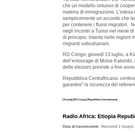
che un modello virtuoso di cooper
materia di immigrazione. L’intesa 
semplicemente un accordo che legit
per contenere i flussi migratori. 
negli incontri a Tunisi nel mese d
di principio. Intanto nelle regioni 
migranti subsahariani.
RD Congo: giovedì 13 luglio, a Ki
dell’entourage di Moïse Katumbi, a
delle elezioni previste a fine anno,
Repubblica Centrafricana: centina
garantire” la sicurezza del referend
[Tunisia]
[Rd Congo]
[Repubblica Centrafricana]
Radio Africa: Etiopia Repub
Data di trasmissione
Mercoledì 1 Giugno 