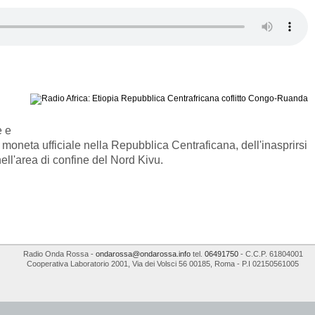
e e
 moneta ufficiale nella Repubblica Centraficana, dell'inasprirsi
ell'area di confine del Nord Kivu.
Radio Onda Rossa
-
ondarossa@ondarossa.info
tel.
06491750
- C.C.P. 61804001
Cooperativa Laboratorio 2001
,
Via dei Volsci 56
00185
,
Roma
- P.I
02150561005