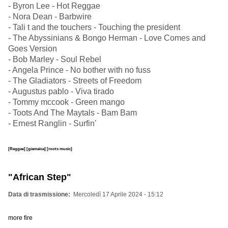
- Byron Lee - Hot Reggae
- Nora Dean - Barbwire
- Tali t and the touchers - Touching the president
- The Abyssinians & Bongo Herman - Love Comes and
Goes Version
- Bob Marley - Soul Rebel
- Angela Prince - No bother with no fuss
- The Gladiators - Streets of Freedom
- Augustus pablo - Viva tirado
- Tommy mccook - Green mango
- Toots And The Maytals - Bam Bam
- Ernest Ranglin - Surfin'
[Reggae]
[giamaica]
[roots music]
"African Step"
Data di trasmissione
Mercoledì 17 Aprile 2024 - 15:12
more fire