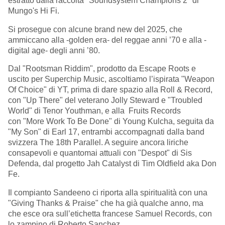
estratto dalla raccolta "Soundsystem Champions 2" di
Mungo's Hi Fi.
Si prosegue con alcune brand new del 2025, che
ammiccano alla -golden era- del reggae anni ’70 e alla -
digital age- degli anni ’80.
Dal "Rootsman Riddim", prodotto da Escape Roots e
uscito per Superchip Music, ascoltiamo l’ispirata "Weapon
Of Choice" di YT, prima di dare spazio alla Roll & Record,
con "Up There" del veterano Jolly Steward e "Troubled
World" di Tenor Youthman, e alla Fruits Records
con "More Work To Be Done" di Young Kulcha, seguita da
"My Son" di Earl 17, entrambi accompagnati dalla band
svizzera The 18th Parallel. A seguire ancora liriche
consapevoli e quantomai attuali con "Despot" di Sis
Defenda, dal progetto Jah Catalyst di Tim Oldfield aka Don
Fe.
Il compianto Sandeeno ci riporta alla spiritualità con una
"Giving Thanks & Praise" che ha già qualche anno, ma
che esce ora sull’etichetta francese Samuel Records, con
lo zampino di Roberto Sanchez.