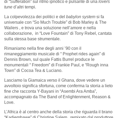
di “Sufferation” sul ritmo ipnotico e pulsante di una
lovers
tune
d’altri tempi.
La colpevolezza dei politici e del
babylon system
si fa
universale con “So Much Trouble” di Bob Marley & The
Wailers , e trova una soluzione nell’amore e nella
collaborazione, in “Love Fountain” di Tony Rebel, cantata
sulla stessa base strumentale.
Rimaniamo nella fine degli anni ’90 con il
rimaneggiamento musicale di “ Prophet rides again” di
Dennis Brown, sul quale Fattis Burrel produce le
monumentali “ Freedom” di Frankie Paul, e “Rough inna
Town” di Cocoa Tea & Luciano.
Lasciamo la Giamaica verso il Ghana, dove vedere un
avvoltoio significa sfortuna, come conferma la storia a lieto
fine che racconta Y-Bayani in “Asembi Ara Amba”,
accompagnato da The Band of Enlightenment, Reason &
Love.
L’Africa è al centro anche della storia che riguarda il brano
“Kadjembawe” di Christine Salem, remixato dal produttore