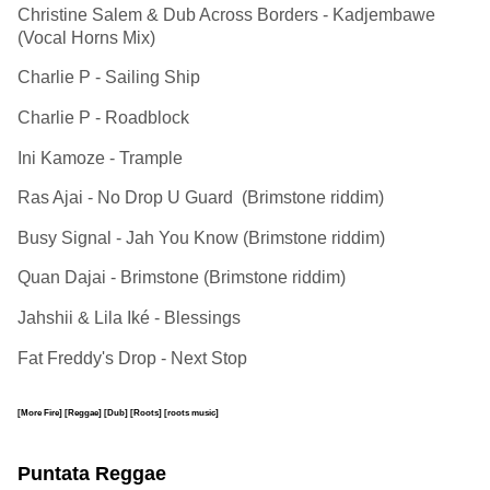
Christine Salem & Dub Across Borders - Kadjembawe
(Vocal Horns Mix)
Charlie P - Sailing Ship
Charlie P - Roadblock
Ini Kamoze - Trample
Ras Ajai - No Drop U Guard (Brimstone riddim)
Busy Signal - Jah You Know (Brimstone riddim)
Quan Dajai - Brimstone (Brimstone riddim)
Jahshii & Lila Iké - Blessings
Fat Freddy's Drop - Next Stop
[More Fire]
[Reggae]
[Dub]
[Roots]
[roots music]
Puntata Reggae