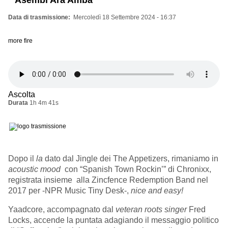
" Asembi Ara Amba"
Data di trasmissione
Mercoledì 18 Settembre 2024 - 16:37
more fire
Ascolta
Durata
1h 4m 41s
Dopo il
la
dato dal Jingle dei The Appetizers, rimaniamo in
acoustic mood
con “Spanish Town Rockin’” di Chronixx,
registrata insieme alla Zincfence Redemption Band nel
2017 per -NPR Music Tiny Desk-,
nice and easy!
Yaadcore, accompagnato dal
veteran roots singer
Fred
Locks, accende la puntata adagiando il messaggio politico