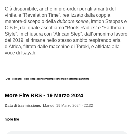
Già disponibile, anche in pre-order per gli amanti del
vinile, è “Revelation Time”, realizzato dalla coppia
mentore-discepolo della
dubcore scene
, Iration Steppas e
O.B.F., dal quale ascoltiamo “Roots Radics” e “Earthman
Style”. In chiusura con “African Step”, dall’omonimo lavoro
del 2019, si rimane nello stesso ambito respirando aria
d’Africa, filtrata dalle macchine di Toroki, e affidata alla
voce di Isayah.
[Dub]
[Reggae]
[More Fire]
[sound system]
[roots music]
[africa]
[giamaica]
More Fire RRS - 19 Marzo 2024
Data di trasmissione
Martedì 19 Marzo 2024 - 22:32
more fire