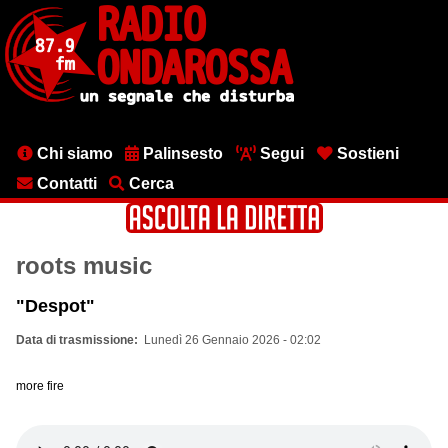
Salta
al
contenuto
principale
Menu
Chi siamo
Palinsesto
Segui
Sostieni
testata
Contatti
Cerca
roots music
"Despot"
Data di trasmissione
Lunedì 26 Gennaio 2026 - 02:02
more fire