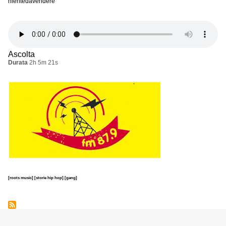
nientedavendere
Ascolta
Durata
2h 5m 21s
[roots music]
[storie hip hop]
[gang]