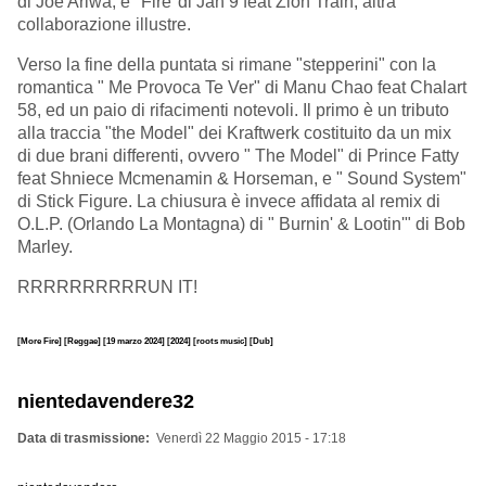
di Joe Ariwa, e "Fire"di Jah 9 feat Zion Train, altra
collaborazione illustre.
Verso la fine della puntata si rimane "stepperini" con la
romantica " Me Provoca Te Ver" di Manu Chao feat Chalart
58, ed un paio di rifacimenti notevoli. Il primo è un tributo
alla traccia "the Model" dei Kraftwerk costituito da un mix
di due brani differenti, ovvero " The Model" di Prince Fatty
feat Shniece Mcmenamin & Horseman, e " Sound System"
di Stick Figure. La chiusura è invece affidata al remix di
O.L.P. (Orlando La Montagna) di " Burnin' & Lootin'" di Bob
Marley.
RRRRRRRRRRUN IT!
[More Fire]
[Reggae]
[19 marzo 2024]
[2024]
[roots music]
[Dub]
nientedavendere32
Data di trasmissione
Venerdì 22 Maggio 2015 - 17:18