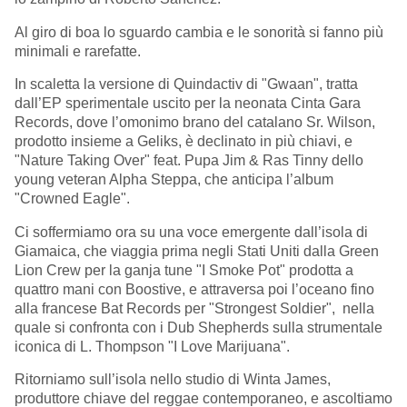
Al giro di boa lo sguardo cambia e le sonorità si fanno più
minimali e rarefatte.
In scaletta la versione di Quindactiv di "Gwaan", tratta
dall’EP sperimentale uscito per la neonata Cinta Gara
Records, dove l’omonimo brano del catalano Sr. Wilson,
prodotto insieme a Geliks, è declinato in più chiavi, e
"Nature Taking Over" feat. Pupa Jim & Ras Tinny dello
young veteran Alpha Steppa, che anticipa l’album
"Crowned Eagle".
Ci soffermiamo ora su una voce emergente dall’isola di
Giamaica, che viaggia prima negli Stati Uniti dalla Green
Lion Crew per la ganja tune "I Smoke Pot" prodotta a
quattro mani con Boostive, e attraversa poi l’oceano fino
alla francese Bat Records per "Strongest Soldier", nella
quale si confronta con i Dub Shepherds sulla strumentale
iconica di L. Thompson "I Love Marijuana".
Ritorniamo sull’isola nello studio di Winta James,
produttore chiave del reggae contemporaneo, e ascoltiamo