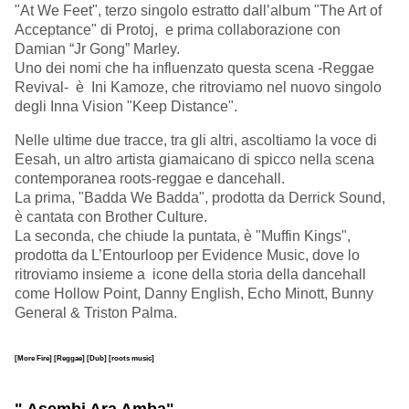
"At We Feet", terzo singolo estratto dall’album "The Art of
Acceptance" di Protoj, e prima collaborazione con
Damian “Jr Gong” Marley.
Uno dei nomi che ha influenzato questa scena -Reggae
Revival- è Ini Kamoze, che ritroviamo nel nuovo singolo
degli Inna Vision "Keep Distance".
Nelle ultime due tracce, tra gli altri, ascoltiamo la voce di
Eesah, un altro artista giamaicano di spicco nella scena
contemporanea roots-reggae e dancehall.
La prima, "Badda We Badda", prodotta da Derrick Sound,
è cantata con Brother Culture.
La seconda, che chiude la puntata, è "Muffin Kings",
prodotta da L’Entourloop per Evidence Music, dove lo
ritroviamo insieme a icone della storia della dancehall
come Hollow Point, Danny English, Echo Minott, Bunny
General & Triston Palma.
[More Fire]
[Reggae]
[Dub]
[roots music]