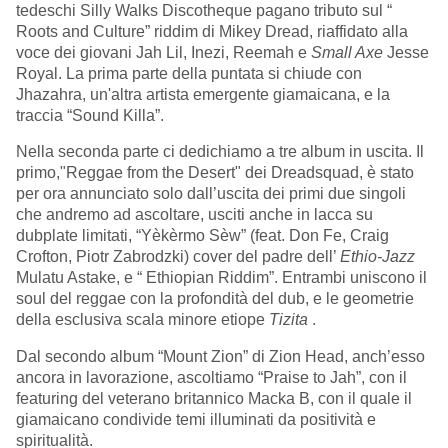
tedeschi Silly Walks Discotheque pagano tributo sul “
Roots and Culture” riddim di Mikey Dread, riaffidato alla
voce dei giovani Jah Lil, Inezi, Reemah e
Small Axe
Jesse
Royal. La prima parte della puntata si chiude con
Jhazahra, un'altra artista emergente giamaicana, e la
traccia “Sound Killa”.
Nella seconda parte ci dedichiamo a tre album in uscita. Il
primo,"Reggae from the Desert" dei Dreadsquad, è stato
per ora annunciato solo dall’uscita dei primi due singoli
che andremo ad ascoltare, usciti anche in lacca su
dubplate limitati, “Yèkèrmo Sèw” (feat. Don Fe, Craig
Crofton, Piotr Zabrodzki) cover del padre dell’
Ethio-Jazz
Mulatu Astake, e “ Ethiopian Riddim”. Entrambi uniscono il
soul del reggae con la profondità del dub, e le geometrie
della esclusiva scala minore etiope
Tizita
.
Dal secondo album “Mount Zion” di Zion Head, anch’esso
ancora in lavorazione, ascoltiamo “Praise to Jah”, con il
featuring del veterano britannico Macka B, con il quale il
giamaicano condivide temi illuminati da positività e
spiritualità.