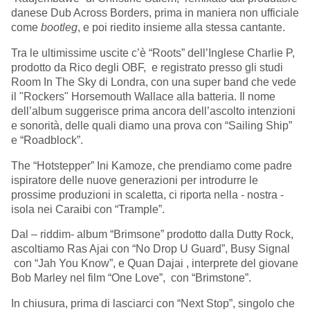
danese Dub Across Borders, prima in maniera non ufficiale
come
bootleg
, e poi riedito insieme alla stessa cantante.
Tra le ultimissime uscite c’è “Roots” dell’Inglese Charlie P,
prodotto da Rico degli OBF, e registrato presso gli studi
Room In The Sky di Londra, con una super band che vede
il "Rockers" Horsemouth Wallace alla batteria. Il nome
dell’album suggerisce prima ancora dell’ascolto intenzioni
e sonorità, delle quali diamo una prova con “Sailing Ship”
e “Roadblock”.
The “Hotstepper” Ini Kamoze, che prendiamo come padre
ispiratore delle nuove generazioni per introdurre le
prossime produzioni in scaletta, ci riporta nella - nostra -
isola nei Caraibi con “Trample”.
Dal – riddim- album “Brimsone” prodotto dalla Dutty Rock,
ascoltiamo Ras Ajai con “No Drop U Guard”, Busy Signal
con “Jah You Know”, e Quan Dajai , interprete del giovane
Bob Marley nel film “One Love”, con “Brimstone”.
In chiusura, prima di lasciarci con “Next Stop”, singolo che