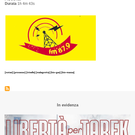
Durata
1h 4m 43s
[notav]
[processo]
[trivelle]
[malagrotta]
[bio-gas]
[bio-massa]
In evidenza