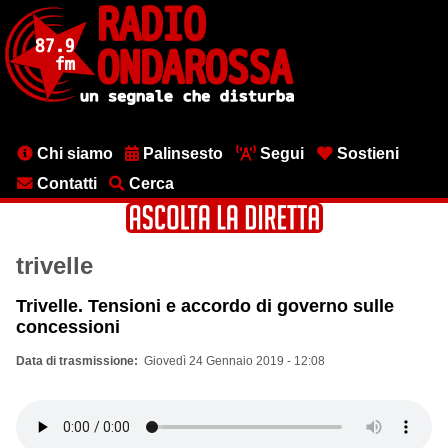
Salta
al
contenuto
principale
Menu
Chi siamo
Palinsesto
Segui
Sostieni
testata
Contatti
Cerca
trivelle
Trivelle. Tensioni e accordo di governo sulle
concessioni
Data di trasmissione
Giovedì 24 Gennaio 2019 - 12:08