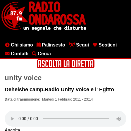
Salta
al
contenuto
principale
Menu
Chi siamo
Palinsesto
Segui
Sostieni
testata
Contatti
Cerca
unity voice
Deheishe camp.Radio Unity Voice e l' Egitto
Data di trasmissione
Martedì 1 Febbraio 2011 - 23:14
Ascolta