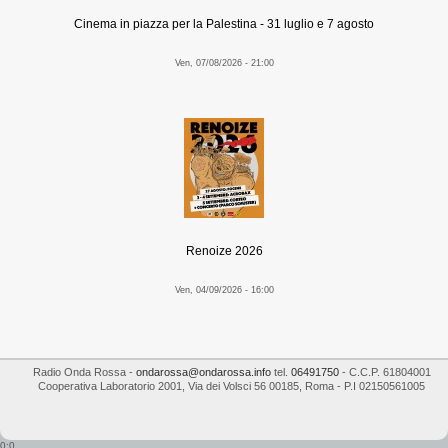
Cinema in piazza per la Palestina - 31 luglio e 7 agosto
Ven, 07/08/2026 - 21:00
Renoize 2026
Ven, 04/09/2026 - 16:00
Radio Onda Rossa
-
ondarossa@ondarossa.info
tel.
06491750
- C.C.P. 61804001
Cooperativa Laboratorio 2001
,
Via dei Volsci 56
00185
,
Roma
- P.I
02150561005
0:0
...