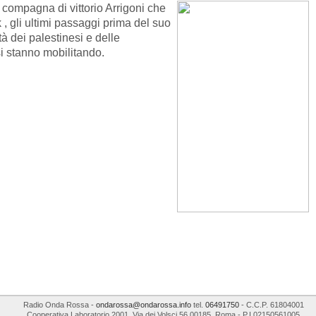
ompagna di vittorio Arrigoni che
k , gli ultimi passaggi prima del suo
tà dei palestinesi e delle
si stanno mobilitando.
Radio Onda Rossa
-
ondarossa@ondarossa.info
tel.
06491750
- C.C.P. 61804001
Cooperativa Laboratorio 2001
,
Via dei Volsci 56
00185
,
Roma
- P.I
02150561005