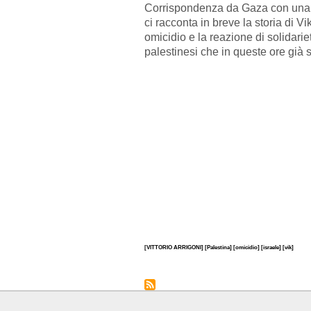
Corrispondenza da Gaza con una c
ci racconta in breve la storia di Vi
omicidio e la reazione di solidarie
palestinesi che in queste ore già 
[VITTORIO ARRIGONI]
[Palestina]
[omicidio]
[israele]
[vik]