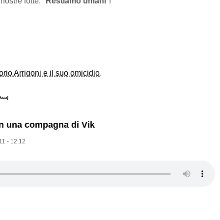
stre lotte: "
Restiamo umani
"!
orio Arrigoni e il suo omicidio
.
Gaza]
n una compagna di Vik
11 - 12:12