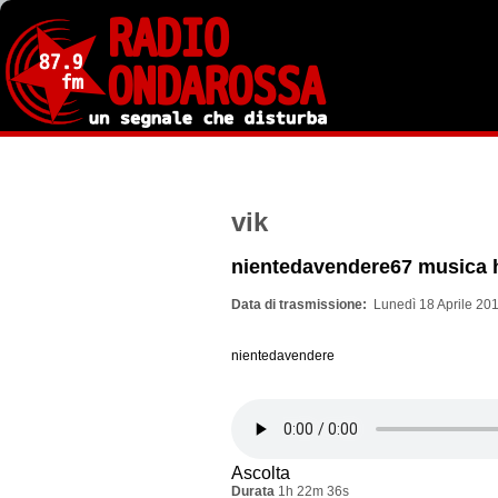
Salta
al
contenuto
principale
vik
nientedavendere67 musica 
Data di trasmissione
Lunedì 18 Aprile 201
nientedavendere
Ascolta
Durata
1h 22m 36s