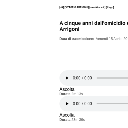
[vik]
[VITTORIO ARRIGONI]
[vandalize shit]
[il lago]
A cinque anni dall'omicidio d
Arrigoni
Data di trasmissione
Venerdì 15 Aprile 20
Ascolta
Durata
2m 13s
Ascolta
Durata
23m 39s