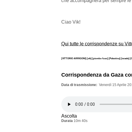
che accompagnerà per sempre le no
Ciao Vik!
Qui tutte le corrispondenze su Vitt
[VITTORIO ARRIGONI]
[vik]
[piombo fuso]
[Palestina]
[israele]
[
Corrispondenza da Gaza co
Data di trasmissione
Venerdì 15 Aprile 20
Ascolta
Durata
10m 40s