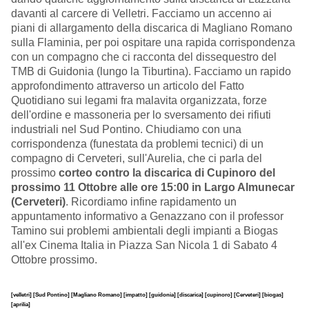
davanti al carcere di Velletri. Facciamo un accenno ai
piani di allargamento della discarica di Magliano Romano
sulla Flaminia, per poi ospitare una rapida corrispondenza
con un compagno che ci racconta del dissequestro del
TMB di Guidonia (lungo la Tiburtina). Facciamo un rapido
approfondimento attraverso un articolo del Fatto
Quotidiano sui legami fra malavita organizzata, forze
dell'ordine e massoneria per lo sversamento dei rifiuti
industriali nel Sud Pontino. Chiudiamo con una
corrispondenza (funestata da problemi tecnici) di un
compagno di Cerveteri, sull'Aurelia, che ci parla del
prossimo
corteo contro la discarica di Cupinoro del
prossimo 11 Ottobre alle ore 15:00 in Largo Almunecar
(Cerveteri)
. Ricordiamo infine rapidamento un
appuntamento informativo a Genazzano con il professor
Tamino sui problemi ambientali degli impianti a Biogas
all'ex Cinema Italia in Piazza San Nicola 1 di Sabato 4
Ottobre prossimo.
[velletri]
[Sud Pontino]
[Magliano Romano]
[impatto]
[guidonia]
[discarica]
[cupinoro]
[Cerveteri]
[biogas]
[aprilia]