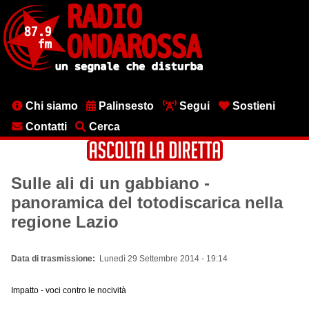
Salta
al
contenuto
principale
Menu
Chi siamo
Palinsesto
Segui
Sostieni
testata
Contatti
Cerca
Sulle ali di un gabbiano -
panoramica del totodiscarica nella
regione Lazio
Data di trasmissione
Lunedì 29 Settembre 2014 - 19:14
Impatto - voci contro le nocività