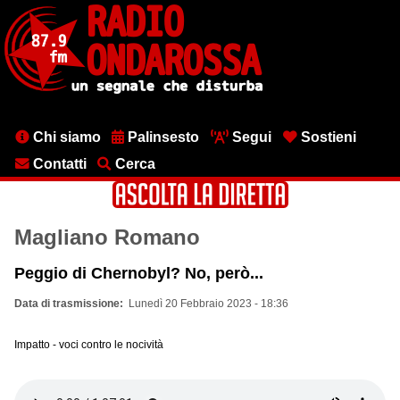
Salta
al
contenuto
principale
Menu
Chi siamo
Palinsesto
Segui
Sostieni
testata
Contatti
Cerca
Magliano Romano
Peggio di Chernobyl? No, però...
Data di trasmissione
Lunedì 20 Febbraio 2023 - 18:36
Impatto - voci contro le nocività