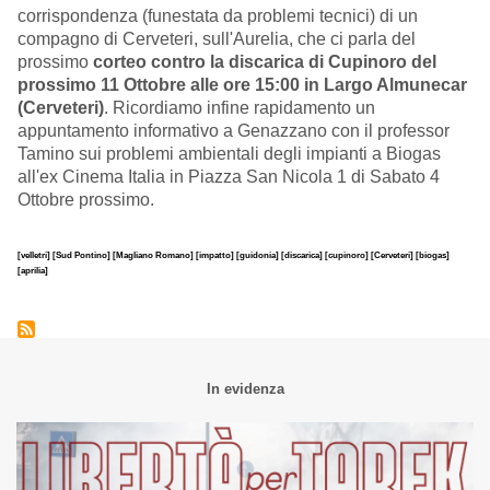
corrispondenza (funestata da problemi tecnici) di un
compagno di Cerveteri, sull'Aurelia, che ci parla del
prossimo
corteo contro la discarica di Cupinoro del
prossimo 11 Ottobre alle ore 15:00 in Largo Almunecar
(Cerveteri)
. Ricordiamo infine rapidamento un
appuntamento informativo a Genazzano con il professor
Tamino sui problemi ambientali degli impianti a Biogas
all'ex Cinema Italia in Piazza San Nicola 1 di Sabato 4
Ottobre prossimo.
[velletri]
[Sud Pontino]
[Magliano Romano]
[impatto]
[guidonia]
[discarica]
[cupinoro]
[Cerveteri]
[biogas]
[aprilia]
In evidenza