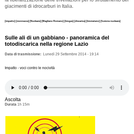
giacimenti di idrocarburi in Italia.
[impatto]
[monnezza]
[Nucleare]
[Magliano Romano]
[biogas]
[discarica]
[biometano]
[fusione nucleare]
Sulle ali di un gabbiano - panoramica del
totodiscarica nella regione Lazio
Data di trasmissione
Lunedì 29 Settembre 2014 - 19:14
Impatto - voci contro le nocività
Ascolta
Durata
1h 15m