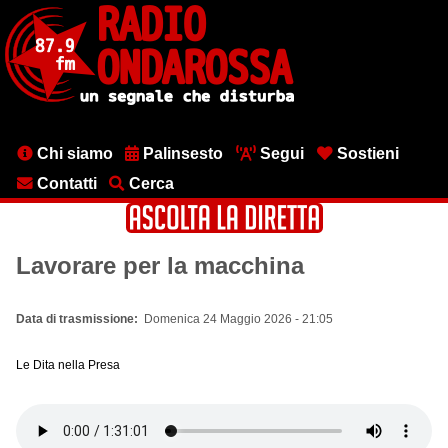
Salta
al
contenuto
principale
Menu
Chi siamo
Palinsesto
Segui
Sostieni
testata
Contatti
Cerca
Lavorare per la macchina
Data di trasmissione
Domenica 24 Maggio 2026 - 21:05
Le Dita nella Presa