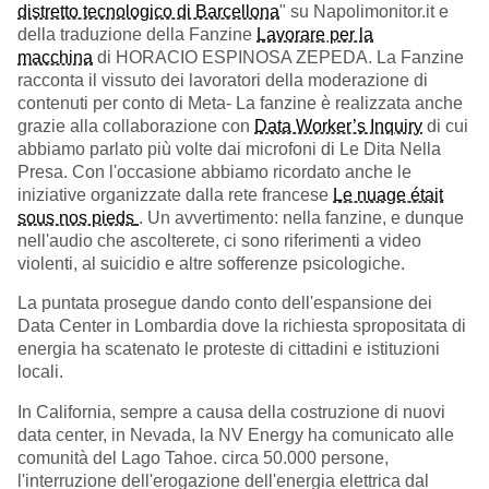
distretto tecnologico di Barcellona
" su Napolimonitor.it e
della traduzione della Fanzine
Lavorare per la
macchina
di HORACIO ESPINOSA ZEPEDA. La Fanzine
racconta il vissuto dei lavoratori della moderazione di
contenuti per conto di Meta- La fanzine è realizzata anche
grazie alla collaborazione con
Data Worker’s Inquiry
di cui
abbiamo parlato più volte dai microfoni di Le Dita Nella
Presa. Con l'occasione abbiamo ricordato anche le
iniziative organizzate dalla rete francese
Le nuage était
sous nos pieds
. Un avvertimento: nella fanzine, e dunque
nell'audio che ascolterete, ci sono riferimenti a video
violenti, al suicidio e altre sofferenze psicologiche.
La puntata prosegue dando conto dell'espansione dei
Data Center in Lombardia dove la richiesta spropositata di
energia ha scatenato le proteste di cittadini e istituzioni
locali.
In California, sempre a causa della costruzione di nuovi
data center, in Nevada, la
NV Energy ha comunicato alle
comunità del Lago Tahoe. circa 50.000 persone,
l'interruzione dell'erogazione dell'energia elettrica dal