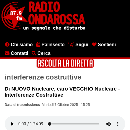
Salta
al
contenuto
principale
Menu
Chi siamo
Palinsesto
Segui
Sostieni
testata
Contatti
Cerca
interferenze costruttive
Di NUOVO Nucleare, caro VECCHIO Nucleare -
Interferenze Costruttive
Data di trasmissione
Martedì 7 Ottobre 2025 - 15:25