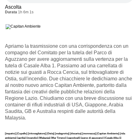
Ascolta
Durata
1h 6m 1s
Apriamo la trasmissione con una corrispondenza con un
compagno del Comitato per la tutela del Parco di
Aguzzano per avere aggiornamenti sulla vertenza per la
tutela di Casale Alba 1. Passiamo ad una carrellata di
notizie sui guasti a Rocca Cencia, sul tritovagliatore di
Ostia, sull'incendio. Due chiacchiere le dedichiamo anche
al nostro nuovo amico Capitan Ambiente, partorito dalla
fantasia dei creativi delle pubbliche relazioni della
Regione Lazio. Chiudiamo con una breve discussione sui
container di rifiuti industriali di USA, Giappone, Arabia
Saudita, GB e Australia respinti dalle autorità della
Malaysia.
[impatto]
[Cupello]
[tritovagliatore]
[Ostia]
[malagrotta]
[discarica]
[monnezza]
[Capitan Ambiente]
[rida
ambiente]
[aprilia]
[incendio]
[Malaysia]
[Mar Tirreno]
[capodogli]
[parco di aguzzano]
[Casale Alba 1]