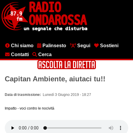
Salta
al
contenuto
principale
Menu
Chi siamo
Palinsesto
Segui
Sostieni
testata
Contatti
Cerca
Capitan Ambiente, aiutaci tu!!
Data di trasmissione
Lunedì 3 Giugno 2019 - 18:27
Impatto - voci contro le nocività