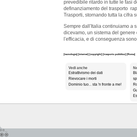
prevedibile ritardo in tutte le fasi
definanziamento del trasporto rapi
Trasporti, stornando tutta la cifra
Sempre dall'Italia continuiamo a 
dicevamo, un sistema del genere de
l'efficacia, e di conseguenza sono s
[tecnologia]
[internet]
[copyright]
[trasporto pubblico]
[Roma]
Vedi anche
Ne
Estrattivismo dei dati
Bl
Rievocare i morti
sp
Dominio tuo... sta 'n fronte a me!
Ro
Gu
Es
0:0
...