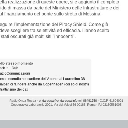
 della realizzazione di queste opere, si è aggiunto il completo
do di massa da parte del Ministero delle Infrastrutture e dei
 sul finanziamento del ponte sullo stretto di Messina.
seguire l'implementazione del Piracy Shield. Come già
ve scegliere tra selettività ed efficacia. Hanno scelto
tati oscurati già molti siti "innocenti".
llo stesso momento
ack is... Dub
azioComunicazioni
ma: Incendio nel cantiere del V ponte al Laurentino 38
altieri ci fa ridere anche da Copenhagen (coi soldi nostri)
trattivismo dei dati
Radio Onda Rossa
-
ondarossa@ondarossa.info
tel.
06491750
- C.C.P. 61804001
Cooperativa Laboratorio 2001
,
Via dei Volsci 56
00185
,
Roma
- P.I
02150561005