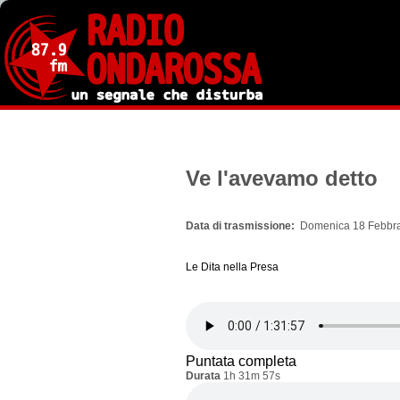
Salta
al
contenuto
principale
Ve l'avevamo detto
Data di trasmissione
Domenica 18 Febbra
Le Dita nella Presa
Puntata completa
Durata
1h 31m 57s