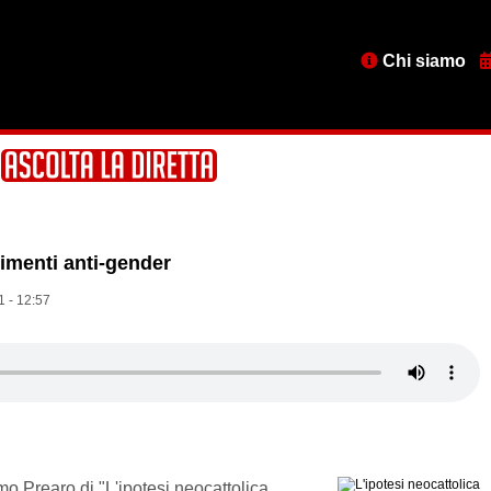
Menu
Chi siamo
testata
vimenti anti-gender
 - 12:57
o Prearo di "L'ipotesi neocattolica.