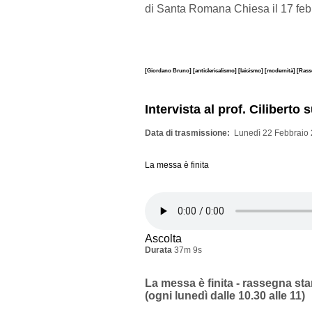
di Santa Romana Chiesa il 17 feb
[Giordano Bruno]
[anticlericalismo]
[laicismo]
[modernità]
[Rass
Intervista al prof. Cilibert
Data di trasmissione
Lunedì 22 Febbraio 
La messa è finita
Ascolta
Durata
37m 9s
La messa è finita - rassegna st
(ogni lunedì dalle 10.30 alle 11)