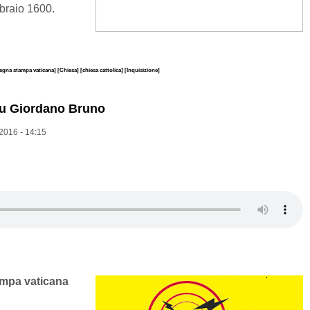
braio 1600.
egna stampa vaticana]
[Chiesa]
[chiesa cattolica]
[Inquisizione]
o su Giordano Bruno
2016 - 14:15
ampa vaticana