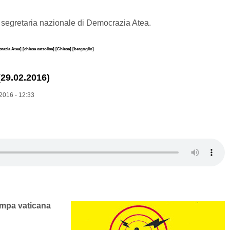
 segretaria nazionale di Democrazia Atea.
razia Atea]
[chiesa cattolica]
[Chiesa]
[bergoglio]
29.02.2016)
2016 - 12:33
ampa vaticana