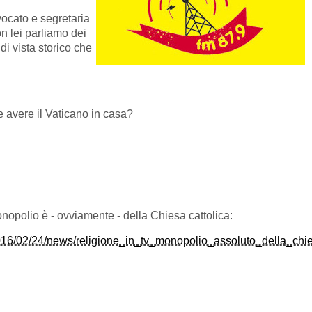
vocato e segretaria
n lei parliamo dei
di vista storico che
 avere il Vaticano in casa?
 monopolio è - ovviamente - della Chiesa cattolica:
/2016/02/24/news/religione_in_tv_monopolio_assoluto_della_chie