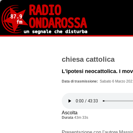
Salta
al
contenuto
principale
chiesa cattolica
L'ipotesi neocattolica. I mo
Data di trasmissione
Sabato 6 Marzo 2021
Ascolta
Durata
43m 33s
Presentazione con l'autore Massim