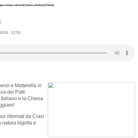
gna stampa vaticana]
[chiesa cattolica]
[Chiesa]
i
2016 - 12:55
Renzi e Matterella
in
za dei Patti
o Italiano e la Chiesa
ggiare!
ur riformati da Craxi
 natura bigotta e