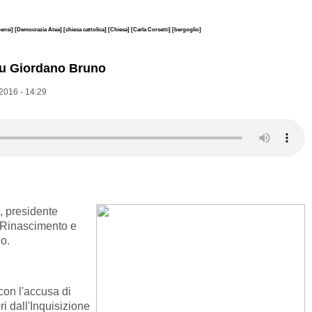
nensi]
[Democrazia Atea]
[chiesa cattolica]
[Chiesa]
[Carla Corsetti]
[bergoglio]
o su Giordano Bruno
2016 - 14:29
, presidente
ul Rinascimento e
o.
con l'accusa di
i dall'Inquisizione