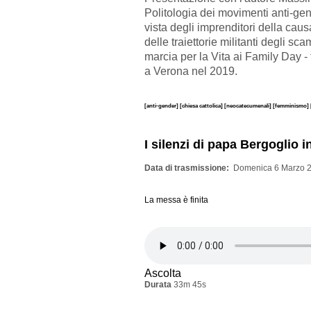
Politologia dei movimenti anti-gen
vista degli imprenditori della cau
delle traiettorie militanti degli sca
marcia per la Vita ai Family Day -
a Verona nel 2019.
[anti-gender]
[chiesa cattolica]
[neocatecumenali]
[femminismo]
I silenzi di papa Bergoglio 
Data di trasmissione
Domenica 6 Marzo 2
La messa è finita
Ascolta
Durata
33m 45s