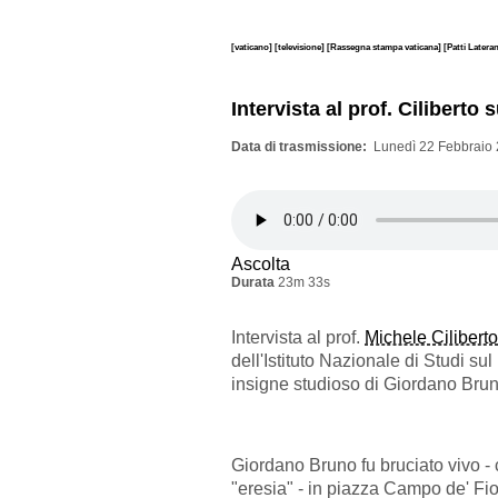
[vaticano]
[televisione]
[Rassegna stampa vaticana]
[Patti Latera
Intervista al prof. Cilibert
Data di trasmissione
Lunedì 22 Febbraio 
Ascolta
Durata
23m 33s
Intervista al prof.
Michele Ciliberto
dell'Istituto Nazionale di Studi s
insigne studioso di Giordano Brun
Giordano Bruno fu bruciato vivo - 
"eresia" - in piazza Campo de' Fior