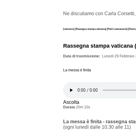
Ne discutiamo con Carla Corsetti,
[vaticano]
[Rassegna stampa vaticana]
[Patti Lateranensi]
[Democ
Rassegna stampa vaticana (
Data di trasmissione
Lunedì 29 Febbraio 
La messa è finita
Ascolta
Durata
20m 10s
La messa è finita - rassegna st
(ogni lunedì dalle 10.30 alle 11)