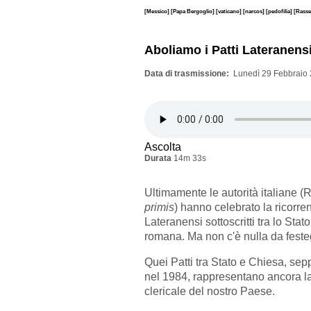
[Messico]
[Papa Bergoglio]
[vaticano]
[narcos]
[pedofilia]
[Rasse
Aboliamo i Patti Lateranens
Data di trasmissione
Lunedì 29 Febbraio 
Ascolta
Durata
14m 33s
Ultimamente le autorità italiane (
primis
) hanno celebrato la ricorren
Lateranensi sottoscritti tra lo Stat
romana. Ma non c'è nulla da feste
Quei Patti tra Stato e Chiesa, sepp
nel 1984, rappresentano ancora la
clericale del nostro Paese.