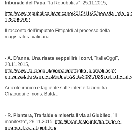
tribunale del Papa
, "la Repubblica", 25.11.2015,
http://www.repubblica.it/vaticano/2015/11/25/news/la_mia_g
128099205/
Il racconto dell'imputato Fittipaldi al processo della
magistratura vaticana.
-
A. D'anna, Una risata seppellirà i corvi
, "ItaliaOggi",
28.11.2015,
http://www.italiaoggi.it/giornali/dettaglio_giornali.asp?
preview=false&accessMode=FA&id=2039702&codiciTestate=
Articolo ironico e tagliente sulle intercettazioni tra
Chaouqui e mons. Balda.
-
R. Plantera, Tra faide e miseria il via al Giubileo
, "il
manifesto", 28.11.2015,
http://ilmanifesto.info/tra-faide-e-
miseria-il-via-al-giubileo/