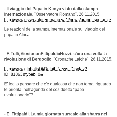
-
Il viaggio del Papa in Kenya visto dalla stampa
internazionale
, "Osservatore Romano", 26.11.2015,
http://www.osservatoreromano.va/it/news/grandi-speranze
Le reazioni della stampa internazionale sul viaggio del
papa in Africa.
-
F. Tulli, #iostoconFittipaldieNuzzi: c'era una volta la
rivoluzione di Bergoglio
, "Cronache Laiche", 26.11.2015,
http://www.globalist.it/Detail_News_Display?
ID=81863&typeb=0&
E' lecito pensare che c'è qualcosa che non torna, riguardo
le priorità, nell'agenda del cosiddetto "papa
rivoluzionario"?
-
E. Fittipaldi, La mia giornata surreale alla sbarra nel