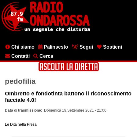
Salta
al
contenuto
principale
Menu
Chi siamo
Palinsesto
Segui
Sostieni
testata
Contatti
Cerca
pedofilia
Ombretto e fondotinta battono il riconoscimento
facciale 4.0!
Data di trasmissione
Domenica 19 Settembre 2021 - 21:00
Le Dita nella Presa