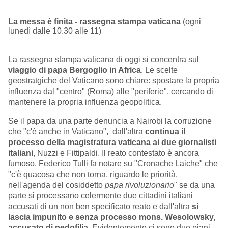
La messa è finita - rassegna stampa vaticana
(ogni
lunedì dalle 10.30 alle 11)
La rassegna stampa vaticana di oggi si concentra sul
viaggio di papa Bergoglio in Africa
. Le scelte
geostratgiche del Vaticano sono chiare: spostare la propria
influenza dal "centro" (Roma) alle "periferie", cercando di
mantenere la propria influenza geopolitica.
Se il papa da una parte denuncia a Nairobi la corruzione
che "c'è anche in Vaticano", dall'altra
continua il
processo della magistratura vaticana ai due giornalisti
italiani
, Nuzzi e Fittipaldi. Il reato contestato è ancora
fumoso. Federico Tulli fa notare su "Cronache Laiche" che
"c'è quacosa che non torna, riguardo le priorità,
nell'agenda del cosiddetto
p
apa rivoluzionario
" se da una
parte si processano celermente due cittadini italiani
accusati di un non ben specificato reato e dall'altra
si
lascia impunito e senza processo mons. Wesolowsky,
accusato di pedofilia
. Evidentemente ci sono due piani