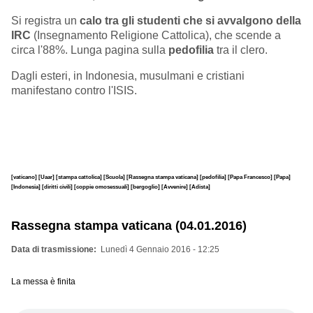
Si registra un
calo tra gli studenti che si avvalgono della
IRC
(Insegnamento Religione Cattolica), che scende a
circa l'88%. Lunga pagina sulla
pedofilia
tra il clero.
Dagli esteri, in Indonesia, musulmani e cristiani
manifestano contro l'ISIS.
[vaticano]
[Uaar]
[stampa cattolica]
[Scuola]
[Rassegna stampa vaticana]
[pedofilia]
[Papa Francesco]
[Papa]
[Indonesia]
[diritti civili]
[coppie omosessuali]
[bergoglio]
[Avvenire]
[Adista]
Rassegna stampa vaticana (04.01.2016)
Data di trasmissione
Lunedì 4 Gennaio 2016 - 12:25
La messa è finita