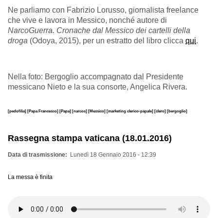
Ne parliamo con Fabrizio Lorusso, giornalista freelance
che vive e lavora in Messico, nonché autore di
NarcoGuerra. Cronache dal Messico dei cartelli della
droga
(Odoya, 2015), per un estratto del libro clicca
qui
.
Nella foto: Bergoglio accompagnato dal Presidente
messicano Nieto e la sua consorte, Angelica Rivera.
[pedofilia]
[Papa Francesco]
[Papa]
[narcos]
[Messico]
[marketing clerico-papale]
[clero]
[bergoglio]
Rassegna stampa vaticana (18.01.2016)
Data di trasmissione
Lunedì 18 Gennaio 2016 - 12:39
La messa è finita