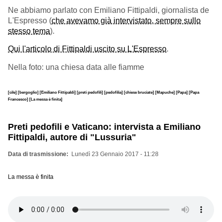
Ne abbiamo parlato con Emiliano Fittipaldi, giornalista de
L'Espresso (
che avevamo già intervistato, sempre sullo
stesso tema
).
Qui l'articolo di Fittipaldi uscito su L'Espresso
.
Nella foto: una chiesa data alle fiamme
[cile]
[bergoglio]
[Emiliano Fittipaldi]
[preti pedofili]
[pedofilia]
[chiese bruciate]
[Mapuche]
[Papa]
[Papa
Francesco]
[La messa è finita]
Preti pedofili e Vaticano: intervista a Emiliano
Fittipaldi, autore di "Lussuria"
Data di trasmissione
Lunedì 23 Gennaio 2017 - 11:28
La messa è finita