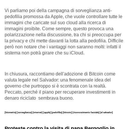
Vi parliamo poi della campagna di sorveglianza anti-
pedofilia promossa da Apple, che vuole controllare tutte le
immagini che caricate sul suo cloud alla ricerca di
immagini proibite. Come sempre, questo provoca una
polarizzazione nella discussione, tra chi si preoccupa per
la privacy e chi mette davanti la lotta alla pedofilia. Difficile
però non notare che i vantaggi non saranno molti: infatti il
sistema non potrà girare che su iCloud.
In chiusura, raccontiamo dell'adozione di Bitcoin come
valuta legale nel Salvador: una fenomenale idea del
governo che purtroppo si è scontrata con la realtà.
Peccato, perché il piano per recuperare investimenti in
denaro riciclato sembrava buono.
[biometria]
[sorveglianza]
[internet]
[apple]
[pedofilia]
[bitcoin]
[riconoscimento facciale]
[el salvador]
Proteste contro la visita di papa Bergoglio in