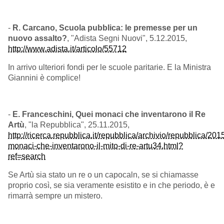
-
R. Carcano, Scuola pubblica: le premesse per un
nuovo assalto?
, "Adista Segni Nuovi", 5.12.2015,
http://www.adista.it/articolo/55712
In arrivo ulteriori fondi per le scuole paritarie. E la Ministra
Giannini è complice!
-
E. Franceschini, Quei monaci che inventarono il Re
Artù
, "la Repubblica", 25.11.2015,
http://ricerca.repubblica.it/repubblica/archivio/repubblica/201
monaci-che-inventarono-il-mito-di-re-artu34.html?
ref=search
Se Artù sia stato un re o un capocaln, se si chiamasse
proprio così, se sia veramente esistito e in che periodo, è e
rimarrà sempre un mistero.