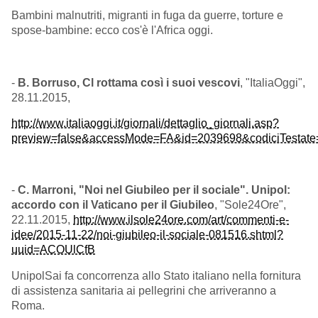
Bambini malnutriti, migranti in fuga da guerre, torture e
spose-bambine: ecco cos'è l'Africa oggi.
-
B. Borruso, Cl rottama così i suoi vescovi
, "ItaliaOggi",
28.11.2015,
http://www.italiaoggi.it/giornali/dettaglio_giornali.asp?
preview=false&accessMode=FA&id=2039698&codiciTestat
-
C. Marroni, "Noi nel Giubileo per il sociale". Unipol:
accordo con il Vaticano per il Giubileo
, "Sole24Ore",
22.11.2015,
http://www.ilsole24ore.com/art/commenti-e-
idee/2015-11-22/noi-giubileo-il-sociale-081516.shtml?
uuid=ACOUlCfB
UnipolSai fa concorrenza allo Stato italiano nella fornitura
di assistenza sanitaria ai pellegrini che arriveranno a
Roma.