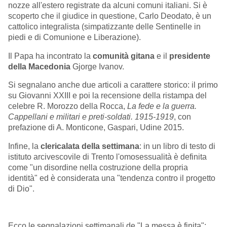
nozze all'estero registrate da alcuni comuni italiani. Si è
scoperto che il giudice in questione, Carlo Deodato, è un
cattolico integralista (simpatizzante delle Sentinelle in
piedi e di Comunione e Liberazione).
Il Papa ha incontrato la
comunità gitana
e il
presidente
della Macedonia
Gjorge Ivanov.
Si segnalano anche due articoli a carattere storico: il primo
su Giovanni XXIII e poi la recensione della ristampa del
celebre R. Morozzo della Rocca,
La fede e la guerra.
Cappellani e militari e preti-soldati. 1915-1919
, con
prefazione di A. Monticone, Gaspari, Udine 2015.
Infine, la
clericalata della settimana
: in un libro di testo di
istituto arcivescovile di Trento l'omosessualità è definita
come "un disordine nella costruzione della propria
identità" ed è considerata una "tendenza contro il progetto
di Dio".
Ecco le segnalazioni settimanali de "La messa è finita":