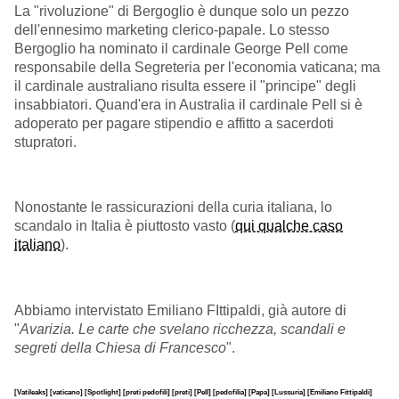
La "rivoluzione" di Bergoglio è dunque solo un pezzo
dell'ennesimo marketing clerico-papale. Lo stesso
Bergoglio ha nominato il cardinale George Pell come
responsabile della Segreteria per l'economia vaticana; ma
il cardinale australiano risulta essere il "principe" degli
insabbiatori. Quand'era in Australia il cardinale Pell si è
adoperato per pagare stipendio e affitto a sacerdoti
stupratori.
Nonostante le rassicurazioni della curia italiana, lo
scandalo in Italia è piuttosto vasto (
qui qualche caso
italiano
).
Abbiamo intervistato Emiliano FIttipaldi, già autore di
"
Avarizia. Le carte che svelano ricchezza, scandali e
segreti della Chiesa di Francesco
".
[Vatileaks]
[vaticano]
[Spotlight]
[preti pedofili]
[preti]
[Pell]
[pedofilia]
[Papa]
[Lussuria]
[Emiliano Fittipaldi]