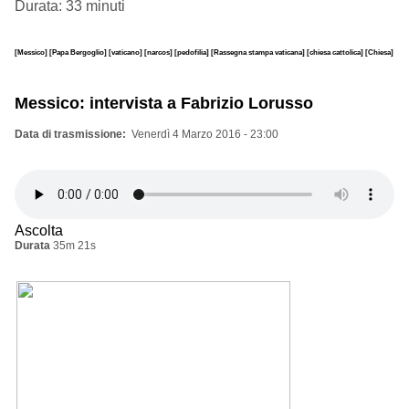
Durata: 33 minuti
[Messico]
[Papa Bergoglio]
[vaticano]
[narcos]
[pedofilia]
[Rassegna stampa vaticana]
[chiesa cattolica]
[Chiesa]
Messico: intervista a Fabrizio Lorusso
Data di trasmissione
Venerdì 4 Marzo 2016 - 23:00
Ascolta
Durata
35m 21s