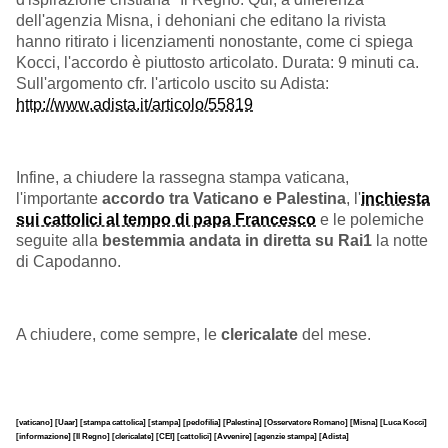
dell'agenzia Misna, i dehoniani che editano la rivista
hanno ritirato i licenziamenti nonostante, come ci spiega
Kocci, l'accordo è piuttosto articolato. Durata: 9 minuti ca.
Sull'argomento cfr. l'articolo uscito su Adista:
http://www.adista.it/articolo/55819
Infine, a chiudere la rassegna stampa vaticana,
l'importante
accordo tra Vaticano e Palestina
, l'
inchiesta
sui cattolici al tempo di papa Francesco
e le polemiche
seguite alla
bestemmia andata in diretta su Rai1
la notte
di Capodanno.
A chiudere, come sempre, le
clericalate
del mese.
[vaticano]
[Uaar]
[stampa cattolica]
[stampa]
[pedofilia]
[Palestina]
[Osservatore Romano]
[Misna]
[Luca Kocci]
[informazione]
[Il Regno]
[clericalate]
[CEI]
[cattolici]
[Avvenire]
[agenzie stampa]
[Adista]