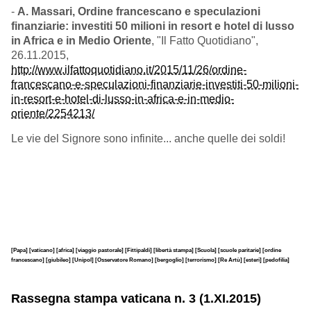
-
A. Massari, Ordine francescano e speculazioni
finanziarie: investiti 50 milioni in resort e hotel di lusso
in Africa e in Medio Oriente
, "Il Fatto Quotidiano",
26.11.2015,
http://www.ilfattoquotidiano.it/2015/11/26/ordine-
francescano-e-speculazioni-finanziarie-investiti-50-milioni-
in-resort-e-hotel-di-lusso-in-africa-e-in-medio-
oriente/2254213/
Le vie del Signore sono infinite... anche quelle dei soldi!
[Papa]
[vaticano]
[africa]
[viaggio pastorale]
[Fittipaldi]
[libertà stampa]
[Scuola]
[scuole paritarie]
[ordine
francescano]
[giubileo]
[Unipol]
[Osservatore Romano]
[bergoglio]
[terrorismo]
[Re Artù]
[esteri]
[pedofilia]
Rassegna stampa vaticana n. 3 (1.XI.2015)