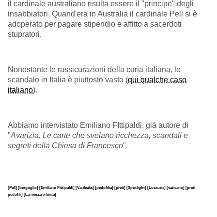
il cardinale australiano risulta essere il "principe" degli
insabbiatori. Quand'era in Australia il cardinale Pell si è
adoperato per pagare stipendio e affitto a sacerdoti
stupratori.
Nonostante le rassicurazioni della curia italiana, lo
scandalo in Italia è piuttosto vasto (
qui qualche caso
italiano
).
Abbiamo intervistato Emiliano FIttipaldi, già autore di
"
Avarizia. Le carte che svelano ricchezza, scandali e
segreti della Chiesa di Francesco
".
[Pell]
[bergoglio]
[Emiliano Fittipaldi]
[Vatileaks]
[pedofilia]
[preti]
[Spotlight]
[Lussuria]
[vaticano]
[preti
pedofili]
[La messa è finita]