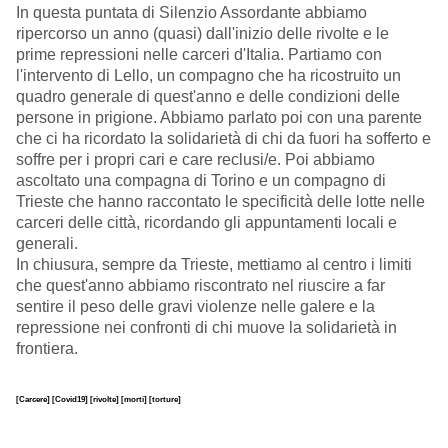
In questa puntata di Silenzio Assordante abbiamo
ripercorso un anno (quasi) dall'inizio delle rivolte e le
prime repressioni nelle carceri d'Italia. Partiamo con
l'intervento di Lello, un compagno che ha ricostruito un
quadro generale di quest'anno e delle condizioni delle
persone in prigione. Abbiamo parlato poi con una parente
che ci ha ricordato la solidarietà di chi da fuori ha sofferto e
soffre per i propri cari e care reclusi/e. Poi abbiamo
ascoltato una compagna di Torino e un compagno di
Trieste che hanno raccontato le specificità delle lotte nelle
carceri delle città, ricordando gli appuntamenti locali e
generali.
In chiusura, sempre da Trieste, mettiamo al centro i limiti
che quest'anno abbiamo riscontrato nel riuscire a far
sentire il peso delle gravi violenze nelle galere e la
repressione nei confronti di chi muove la solidarietà in
frontiera.
[Carcere]
[Covid19]
[rivolte]
[morti]
[torture]