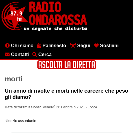
Salta
al
contenuto
principale
Menu
Chi siamo
Palinsesto
Segui
Sostieni
testata
Contatti
Cerca
morti
Un anno di rivolte e morti nelle carceri: che peso
gli diamo?
Data di trasmissione
Venerdì 26 Febbraio 2021 - 15:24
silenzio assordante