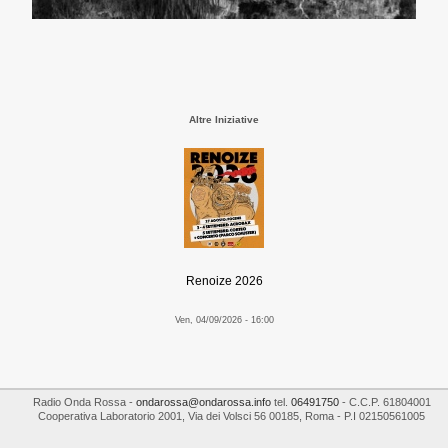
Altre Iniziative
Renoize 2026
Ven, 04/09/2026 - 16:00
Radio Onda Rossa
-
ondarossa@ondarossa.info
tel.
06491750
- C.C.P. 61804001
Cooperativa Laboratorio 2001
,
Via dei Volsci 56
00185
,
Roma
- P.I
02150561005