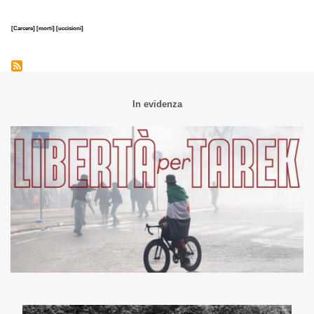
[Carcere]
[morti]
[uccisioni]
In evidenza