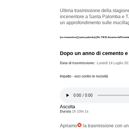
Ultima trasmissione della stagion
inceneritore a Santa Palomba e T
un approfondimento sulle mucillag
[no inceneritore]
[santa palomba]
[No T.M.B.discarica dell'Inviola
Dopo un anno di cemento e 
Data di trasmissione
Lunedì 14 Luglio 20
Impatto - voci contro le nocività
Ascolta
Durata
1h 10m 1s
Apriamo
la trasmissione con u