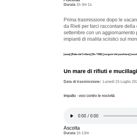
Durata
1h 3m 1s
Prima trasmissione dopo le vacan
da Rieti per farci raccontare della
settembre con un aggiornamento par
impianti di risalita sciistici sul mo
[acea]
[Balia dal Collare]
[No TSM]
[sorgenti del peschiera]
[muci
Un mare di rifiuti e mucillag
Data di trasmissione
Lunedì 15 Luglio 20
Impatto - voci contro le nocività
Ascolta
Durata
1h 13m