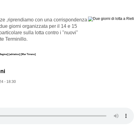
ze ,riprendiamo con una corrispondenza
 due giorni organizzata per il 14 e 15
ticolare sulla lotta contro i "nuovi"
nte Terminillo.
llagine]
[adriatico]
[Mar Tirreno]
ini
24 - 18:30