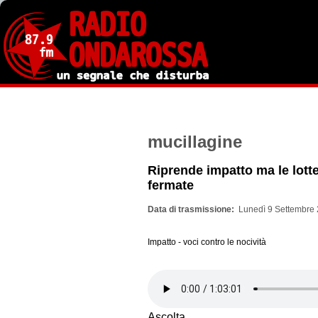
Salta
al
contenuto
principale
mucillagine
Riprende impatto ma le lott
fermate
Data di trasmissione
Lunedì 9 Settembre 
Impatto - voci contro le nocività
Ascolta