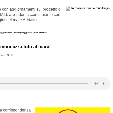
e con aggiornamenti sul progetto di
.M.B. a Guidonia ,continuiamo con
ini nel mare Adriatico.
ta]
[guidonia]
[mucillagine]
[pesca]
[mare adriatico]
monnezza tutti al mare!
14 - 19:08
na corrispondenza