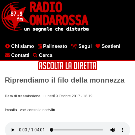
Salta
al
contenuto
principale
Menu
Chi siamo
Palinsesto
Segui
Sostieni
testata
Contatti
Cerca
Riprendiamo il filo della monnezza
Data di trasmissione
Lunedì 9 Ottobre 2017 - 18:19
Impatto - voci contro le nocività