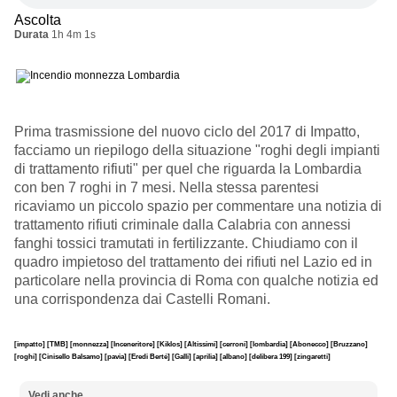
Ascolta
Durata
1h 4m 1s
Prima trasmissione del nuovo ciclo del 2017 di Impatto,
facciamo un riepilogo della situazione "roghi degli impianti
di trattamento rifiuti" per quel che riguarda la Lombardia
con ben 7 roghi in 7 mesi. Nella stessa parentesi
ricaviamo un piccolo spazio per commentare una notizia di
trattamento rifiuti criminale dalla Calabria con annessi
fanghi tossici tramutati in fertilizzante. Chiudiamo con il
quadro impietoso del trattamento dei rifiuti nel Lazio ed in
particolare nella provincia di Roma con qualche notizia ed
una corrispondenza dai Castelli Romani.
[impatto]
[TMB]
[monnezza]
[Inceneritore]
[Kiklos]
[Altissimi]
[cerroni]
[lombardia]
[Abonecco]
[Bruzzano]
[roghi]
[Cinisello Balsamo]
[pavia]
[Eredi Berté]
[Galli]
[aprilia]
[albano]
[delibera 199]
[zingaretti]
Vedi anche