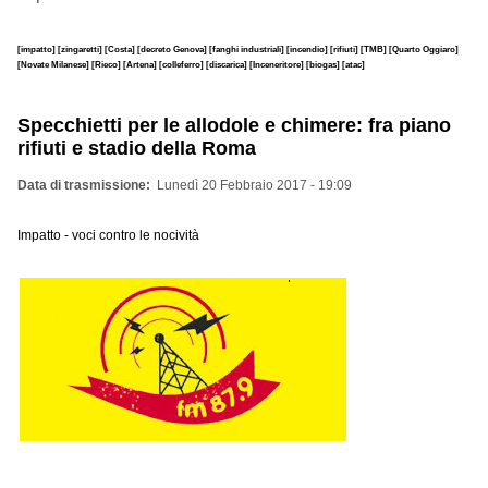
[impatto]
[zingaretti]
[Costa]
[decreto Genova]
[fanghi industriali]
[incendio]
[rifiuti]
[TMB]
[Quarto Oggiaro]
[Novate Milanese]
[Rieco]
[Artena]
[colleferro]
[discarica]
[Inceneritore]
[biogas]
[atac]
Specchietti per le allodole e chimere: fra piano
rifiuti e stadio della Roma
Data di trasmissione
Lunedì 20 Febbraio 2017 - 19:09
Impatto - voci contro le nocività