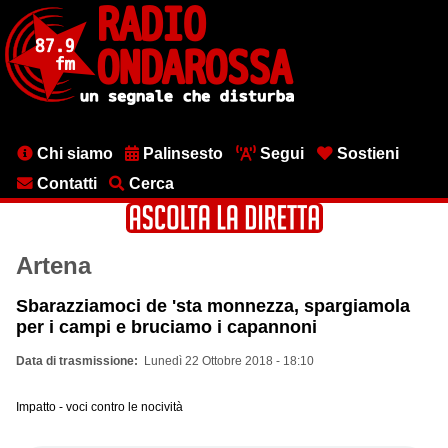
Salta
al
contenuto
principale
Menu
Chi siamo
Palinsesto
Segui
Sostieni
testata
Contatti
Cerca
Artena
Sbarazziamoci de 'sta monnezza, spargiamola
per i campi e bruciamo i capannoni
Data di trasmissione
Lunedì 22 Ottobre 2018 - 18:10
Impatto - voci contro le nocività