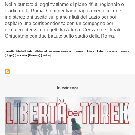
Nella puntata di oggi trattiamo di piano rifiuti regionale e
stadio della Roma. Commentiamo rapidamente alcune
indistcrezioni uscite sul piano rifiuti del Lazio per poi
ospitare una corrispondenza con un compagno per
discutere dei vari progetti fra Artena, Genzano e litorale.
Chiudiamo con due battute sullo stadio della Roma.
[impatto]
[stadio]
[stadio della Roma]
[piano regionale rifiuti]
[genzano]
[Artena]
[Ardea]
[monnezza]
[discarica]
[biogas]
[porchetta]
[biomassa]
[marino]
In evidenza