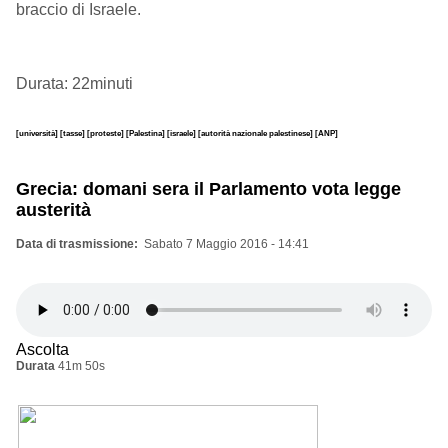
braccio di Israele.
Durata: 22minuti
[università]
[tasse]
[proteste]
[Palestina]
[israele]
[autorità nazionale palestinese]
[ANP]
Grecia: domani sera il Parlamento vota legge
austerità
Data di trasmissione
Sabato 7 Maggio 2016 - 14:41
Ascolta
Durata
41m 50s