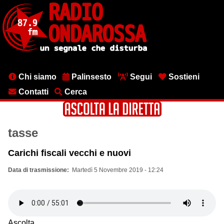
Salta
al
contenuto
principale
Menu
Chi siamo
Palinsesto
Segui
Sostieni
testata
Contatti
Cerca
tasse
Carichi fiscali vecchi e nuovi
Data di trasmissione
Martedì 5 Novembre 2019 - 12:24
Ascolta