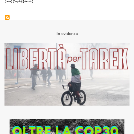
[tasse]
[l'aquila]
[decreto]
In evidenza