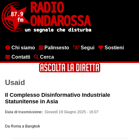
Salta
al
contenuto
principale
Menu
Chi siamo
Palinsesto
Segui
Sostieni
testata
Contatti
Cerca
Usaid
Il Complesso Disinformativo Industriale
Statunitense in Asia
Data di trasmissione
Giovedì 19 Giugno 2025 - 16:07
Da Roma a Bangkok