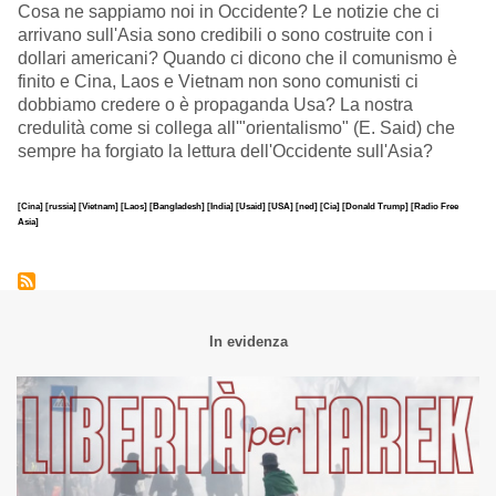
Cosa ne sappiamo noi in Occidente? Le notizie che ci
arrivano sull'Asia sono credibili o sono costruite con i
dollari americani? Quando ci dicono che il comunismo è
finito e Cina, Laos e Vietnam non sono comunisti ci
dobbiamo credere o è propaganda Usa? La nostra
credulità come si collega all'"orientalismo" (E. Said) che
sempre ha forgiato la lettura dell'Occidente sull'Asia?
[Cina]
[russia]
[Vietnam]
[Laos]
[Bangladesh]
[India]
[Usaid]
[USA]
[ned]
[Cia]
[Donald Trump]
[Radio Free
Asia]
In evidenza