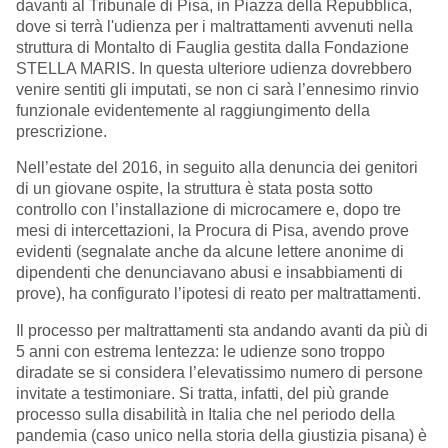
davanti al Tribunale di Pisa, in Piazza della Repubblica,
dove si terrà l'udienza per i maltrattamenti avvenuti nella
struttura di Montalto di Fauglia gestita dalla Fondazione
STELLA MARIS. In questa ulteriore udienza dovrebbero
venire sentiti gli imputati, se non ci sarà
l’ennesimo rinvio
funzionale
evidentemente al raggiungimento della
prescrizione.
N
ell’estate del 2016, in seguito alla denuncia dei genitori
di un giovane ospite, la struttura è stata posta sotto
controllo con l’installazione di microcamere e, dopo tre
mesi di intercettazioni, la Procura di Pisa, avendo prove
evidenti (segnalate anche da alcune lettere anonime di
dipendenti che denunciavano abusi e insabbiamenti di
prove), ha configurato l’ipotesi di reato per maltrattamenti.
Il processo per maltrattamenti sta andando avanti da più di
5 anni con estrema lentezza: le udienze sono troppo
diradate se si considera l’elevatissimo numero di persone
invitate a testimoniare. Si tratta, infatti, del più grande
processo sulla disabilità in Italia che nel periodo della
pandemia (caso unico nella storia della giustizia pisana) è