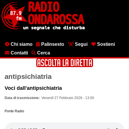
Salta
al
contenuto
principale
Menu
Chi siamo
Palinsesto
Segui
Sostieni
testata
Contatti
Cerca
antipsichiatria
Voci dall'antipsichiatria
Data di trasmissione
Venerdì 27 Febbraio 2026 - 13:00
Ponte Radio