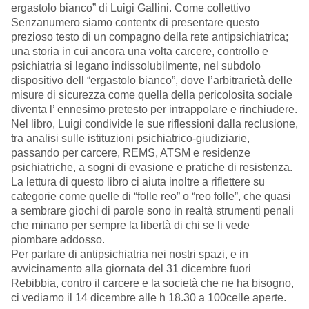
ergastolo bianco” di Luigi Gallini. Come collettivo
Senzanumero siamo contentx di presentare questo
prezioso testo di un compagno della rete antipsichiatrica;
una storia in cui ancora una volta carcere, controllo e
psichiatria si legano indissolubilmente, nel subdolo
dispositivo dell “ergastolo bianco”, dove l’arbitrarietà delle
misure di sicurezza come quella della pericolosita sociale
diventa l’ ennesimo pretesto per intrappolare e rinchiudere.
Nel libro, Luigi condivide le sue riflessioni dalla reclusione,
tra analisi sulle istituzioni psichiatrico-giudiziarie,
passando per carcere, REMS, ATSM e residenze
psichiatriche, a sogni di evasione e pratiche di resistenza.
La lettura di questo libro ci aiuta inoltre a riflettere su
categorie come quelle di “folle reo” o “reo folle”, che quasi
a sembrare giochi di parole sono in realtà strumenti penali
che minano per sempre la libertà di chi se li vede
piombare addosso.
Per parlare di antipsichiatria nei nostri spazi, e in
avvicinamento alla giornata del 31 dicembre fuori
Rebibbia, contro il carcere e la società che ne ha bisogno,
ci vediamo il 14 dicembre alle h 18.30 a 100celle aperte.