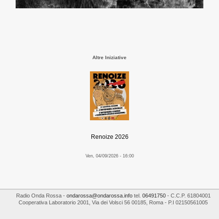
Altre Iniziative
Renoize 2026
Ven, 04/09/2026 - 16:00
Radio Onda Rossa
-
ondarossa@ondarossa.info
tel.
06491750
- C.C.P. 61804001
Cooperativa Laboratorio 2001
,
Via dei Volsci 56
00185
,
Roma
- P.I
02150561005