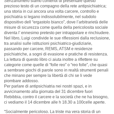
Senzanumero siamo contentx di presentare questo
prezioso testo di un compagno della rete antipsichiatrica;
una storia in cui ancora una volta carcere, controllo e
psichiatria si legano indissolubilmente, nel subdolo
dispositivo dell “ergastolo bianco”, dove l’arbitrarietà delle
misure di sicurezza come quella della pericolosita sociale
diventa l’ ennesimo pretesto per intrappolare e rinchiudere.
Nel libro, Luigi condivide le sue riflessioni dalla reclusione,
tra analisi sulle istituzioni psichiatrico-giudiziarie,
passando per carcere, REMS, ATSM e residenze
psichiatriche, a sogni di evasione e pratiche di resistenza.
La lettura di questo libro ci aiuta inoltre a riflettere su
categorie come quelle di “folle reo” o “reo folle”, che quasi
a sembrare giochi di parole sono in realtà strumenti penali
che minano per sempre la libertà di chi se li vede
piombare addosso.
Per parlare di antipsichiatria nei nostri spazi, e in
avvicinamento alla giornata del 31 dicembre fuori
Rebibbia, contro il carcere e la società che ne ha bisogno,
ci vediamo il 14 dicembre alle h 18.30 a 100celle aperte.
“Socialmente pericoloso. La triste ma vera storia di un