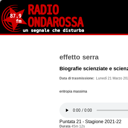
Salta
al
contenuto
principale
effetto serra
Biografie scienziate e scienz
Data di trasmissione
Lunedì 21 Marzo 202
entropia massima
Puntata 21 - Stagione 2021-22
Durata
45m 12s