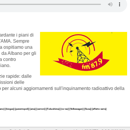
ardante i piani di
ll'AMA. Sempre
a ospitiamo una
da Albano per gli
a contro
liano.
ie rapide: dalle
issioni delle
er alcuni aggiornamenti sull'inquinamento radioattivo della
iano]
[biogas]
[parentopoli]
[ama]
[cerroni]
[Fukushima]
[no tav]
[Volkswagen]
[Susa]
[effetto serra]