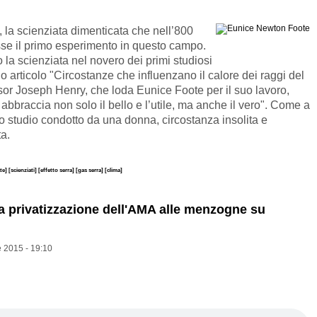
 la scienziata dimenticata che nell’800
sse il primo esperimento in questo campo.
o la scienziata nel novero dei primi studiosi
uo articolo "Circostanze che influenzano il calore dei raggi del
sor Joseph Henry, che loda Eunice Foote per il suo lavoro,
abbraccia non solo il bello e l’utile, ma anche il vero". Come a
no studio condotto da una donna, circostanza insolita e
a.
ate]
[scienziati]
[effetto serra]
[gas serra]
[clima]
la privatizzazione dell'AMA alle menzogne su
 2015 - 19:10