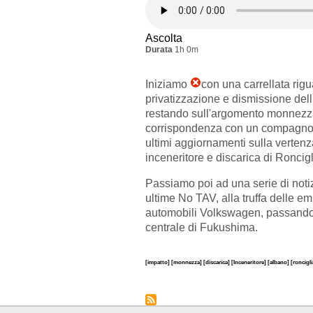
Ascolta
Durata
1h 0m
Iniziamo
con una carrellata rigu
privatizzazione e dismissione de
restando sull'argomento monnezz
corrispondenza con un compagno 
ultimi aggiornamenti sulla vertenz
inceneritore e discarica di Roncig
Passiamo poi ad una serie di notiz
ultime No TAV, alla truffa delle em
automobili Volkswagen, passando p
centrale di Fukushima.
[impatto]
[monnezza]
[discarica]
[Inceneritore]
[albano]
[roncigl