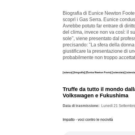
Biografia di Eunice Newton Foote,
scoprì i Gas Serra. Eunice condu
Avrebbe potuto far entrare di diritt
del clima, invece non va così: il s
sole", viene presentato dal profes
precisando: "La sfera della donna 
giustificare la presentazione di u
probabilmente non troppo accettat
[scienza]
[biografia]
[Eunice Newton Foote]
[scienziata]
[scienzi
Truffe da tutto il mondo dal
Volkswagen e Fukushima
Data di trasmissione
Lunedì 21 Settembre
Impatto - voci contro le nocività