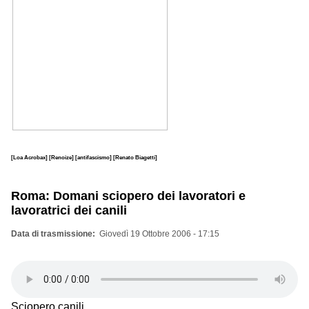
[Loa Acrobax]
[Renoize]
[antifascismo]
[Renato Biagetti]
Roma: Domani sciopero dei lavoratori e
lavoratrici dei canili
Data di trasmissione
Giovedì 19 Ottobre 2006 - 17:15
Sciopero canili