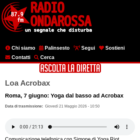
Salta
al
contenuto
principale
Menu
Chi siamo
Palinsesto
Segui
Sostieni
testata
Contatti
Cerca
Loa Acrobax
Roma, 7 giugno: Yoga dal basso ad Acrobax
Data di trasmissione
Giovedì 21 Maggio 2026 - 10:50
Comunicazione telefonica con Simone di Yoga Riot