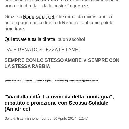
anno − in diretta − dalle nostre frequenze.
Grazie a
Radiosonar.net
, che ormai da diversi anni ci
accompagna nella diretta di Renoize, abbiamo potuto
rimediare.
Qui trovate tutta la diretta
, buon ascolto!
DAJE RENATO, SPEZZA LE LAME!
SEMPRE CON LO STESSO AMORE ★ SEMPRE CON
LA STESSA RABBIA
[parco schuster]
[Renoize]
[Renato Biagetti]
[Loa Acrobax]
[antifascismo]
[Radiosonar]
"Via dalla città. La rivincita della montagna",
dibattito e proiezione con Scossa Solidale
(Amatrice)
Data di trasmissione
Lunedì 10 Aprile 2017 - 12:47