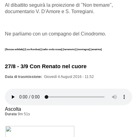
Al dibattito seguirà la proiezione di "Non tremare",
documentario
V. D'Amore e S. Torregiani.
Ne parliamo con un compagno del Cinodromo.
[Scossa solidale]
[Loa Acrobax]
[radio onda rossa]
[terremoto]
[montagna]
[amatrice]
27/8 - 3/9 Con Renato nel cuore
Data di trasmissione
Giovedì 4 August 2016 - 11:52
Ascolta
Durata
9m 51s