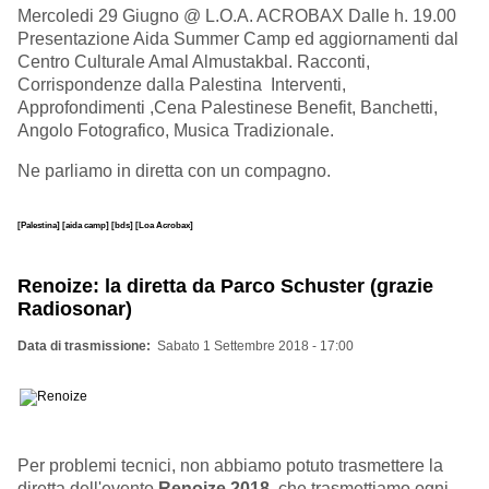
Mercoledi 29 Giugno @ L.O.A. ACROBAX Dalle h. 19.00
Presentazione Aida Summer Camp ed aggiornamenti dal
Centro Culturale Amal Almustakbal. Racconti,
Corrispondenze dalla Palestina Interventi,
Approfondimenti ,Cena Palestinese Benefit, Banchetti,
Angolo Fotografico, Musica Tradizionale.
Ne parliamo in diretta con un compagno.
[Palestina]
[aida camp]
[bds]
[Loa Acrobax]
Renoize: la diretta da Parco Schuster (grazie
Radiosonar)
Data di trasmissione
Sabato 1 Settembre 2018 - 17:00
Per problemi tecnici, non abbiamo potuto trasmettere la
diretta dell'evento
Renoize 2018
, che trasmettiamo ogni