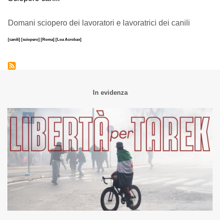
Domani sciopero dei lavoratori e lavoratrici dei canili
[canili]
[sciopero]
[Roma]
[Loa Acrobax]
In evidenza