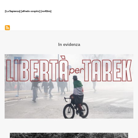
[La Sapienza]
[alfredo cospito]
[no41bis]
In evidenza