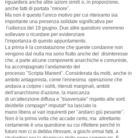
riguarderà anche altre azioni simili o, in proporzione,
anche fatti di portata "minore".
Ma non è questo l'unico motivo per cui riteniamo sia
importante una presenza solidale significativa per
l'udienza del 19 giugno. Due altre questioni vorremmo
sollevare o ricordare per evidenziare
l'importanza di questo appuntamento.
La prima è la constatazione che queste condanne non
vengono dal nulla ma sono frutto anche del disinteresse
che, a parte alcune componenti anarchiche e comuniste,
ha accompagnato l'andamento del
processo "Scripta Manent". Considerata da molti, anche in
ambito antagonista, come l'ennesima operazione che
andava a colpire i soliti, ritenuti marginali, ambiti
dell'anarchismo d'azione, la mancanza
di un'attenzione diffusa e "trasversale" rispetto alle sorti
dei/delle compagn* imputat* ha lasciato la
mano libera ai vari inquirenti per "andarci giù pesante".
Non è la prima volta che accade certo, ma altrettanto
certamente è una questione su cui riflettere perché in
futuro non ci si debba ritrovare, a giochi ormai fatti, a
sbalordirsi per la dismisura delle pene comminate. E