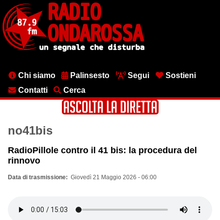
Salta
al
contenuto
principale
Menu
Chi siamo
Palinsesto
Segui
Sostieni
testata
Contatti
Cerca
no41bis
RadioPillole contro il 41 bis: la procedura del
rinnovo
Data di trasmissione
Giovedì 21 Maggio 2026 - 06:00