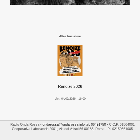
Altre Iniziative
Renoize 2026
Ven, 04/09/2026 - 16:00
Radio Onda Rossa
-
ondarossa@ondarossa.info
tel.
06491750
- C.C.P. 61804001
Cooperativa Laboratorio 2001
,
Via dei Volsci 56
00185
,
Roma
- P.I
02150561005