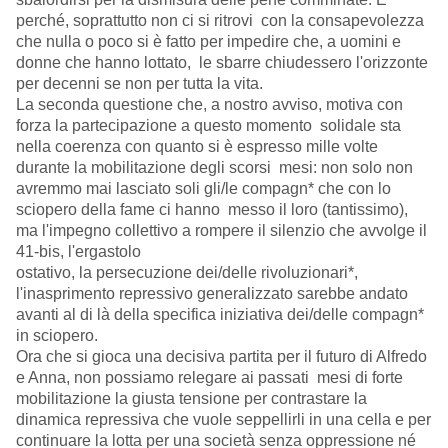
perché, soprattutto non ci si ritrovi con la consapevolezza
che nulla o poco si è fatto per impedire che, a uomini e
donne che hanno lottato, le sbarre chiudessero l'orizzonte
per decenni se non per tutta la vita.
La seconda questione che, a nostro avviso, motiva con
forza la partecipazione a questo momento solidale sta
nella coerenza con quanto si è espresso mille volte
durante la mobilitazione degli scorsi mesi: non solo non
avremmo mai lasciato soli gli/le compagn* che con lo
sciopero della fame ci hanno messo il loro (tantissimo),
ma l'impegno collettivo a rompere il silenzio che avvolge il
41-bis, l'ergastolo
ostativo, la persecuzione dei/delle rivoluzionari*,
l'inasprimento repressivo generalizzato sarebbe andato
avanti al di là della specifica iniziativa dei/delle compagn*
in sciopero.
Ora che si gioca una decisiva partita per il futuro di Alfredo
e Anna, non possiamo relegare ai passati mesi di forte
mobilitazione la giusta tensione per contrastare la
dinamica repressiva che vuole seppellirli in una cella e per
continuare la lotta per una società senza oppressione né