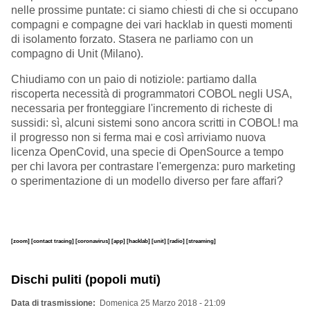
nelle prossime puntate: ci siamo chiesti di che si occupano
compagni e compagne dei vari hacklab in questi momenti
di isolamento forzato. Stasera ne parliamo con un
compagno di Unit (Milano).
Chiudiamo con un paio di notiziole: partiamo dalla
riscoperta necessità di programmatori COBOL negli USA,
necessaria per fronteggiare l'incremento di richeste di
sussidi: sì, alcuni sistemi sono ancora scritti in COBOL! ma
il progresso non si ferma mai e così arriviamo nuova
licenza OpenCovid, una specie di OpenSource a tempo
per chi lavora per contrastare l'emergenza: puro marketing
o sperimentazione di un modello diverso per fare affari?
[zoom]
[contact tracing]
[coronavirus]
[app]
[hacklab]
[unit]
[radio]
[streaming]
Dischi puliti (popoli muti)
Data di trasmissione
Domenica 25 Marzo 2018 - 21:09