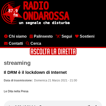
Salta
al
contenuto
principale
Menu
Chi siamo
Palinsesto
Segui
Sostieni
testata
Contatti
Cerca
streaming
Il DRM è il lockdown di Internet
Data di trasmissione
Domenica 21 Marzo 2021 - 21:00
Le Dita nella Presa