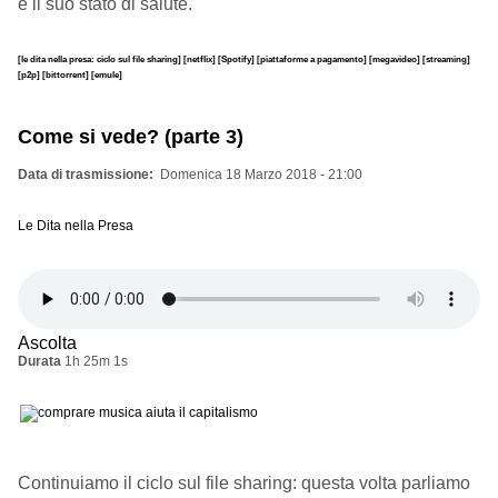
e il suo stato di salute.
[le dita nella presa: ciclo sul file sharing]
[netflix]
[Spotify]
[piattaforme a pagamento]
[megavideo]
[streaming]
[p2p]
[bittorrent]
[emule]
Come si vede? (parte 3)
Data di trasmissione
Domenica 18 Marzo 2018 - 21:00
Le Dita nella Presa
Ascolta
Durata
1h 25m 1s
Continuiamo il ciclo sul file sharing: questa volta parliamo