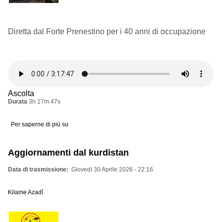
Diretta dal Forte Prenestino per i 40 anni di occupazione
Ascolta
Durata
3h 17m 47s
Per saperne di più su
Diretta
dal
Forte
Prenestino
Aggiornamenti dal kurdistan
per
i
40
Data di trasmissione
Giovedì 30 Aprile 2026 - 22:16
anni
di
occupazione
Kilame Azadî