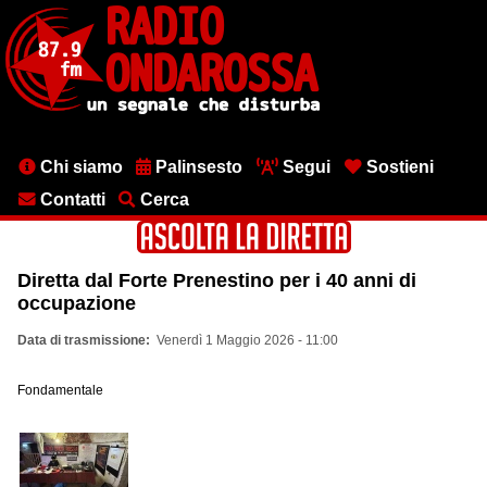
Salta
al
contenuto
principale
Menu
Chi siamo
Palinsesto
Segui
Sostieni
testata
Contatti
Cerca
Diretta dal Forte Prenestino per i 40 anni di
occupazione
Data di trasmissione
Venerdì 1 Maggio 2026 - 11:00
Fondamentale