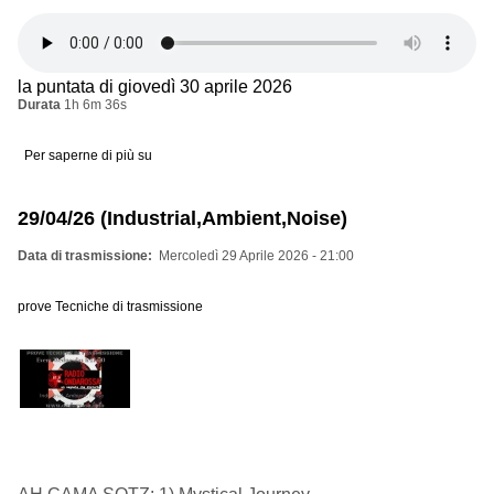
la puntata di giovedì 30 aprile 2026
Durata
1h 6m 36s
Per saperne di più su
la
puntata
settimanale
●
29/04/26 (Industrial,Ambient,Noise)
giovedì
30
aprile
Data di trasmissione
Mercoledì 29 Aprile 2026 - 21:00
2026
ore
14
prove Tecniche di trasmissione