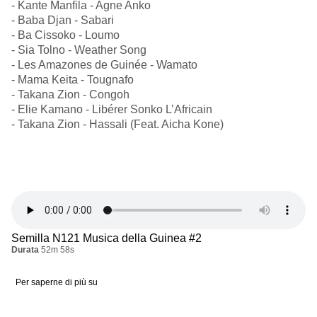
- Kante Manfila - Agne Anko
- Baba Djan - Sabari
- Ba Cissoko - Loumo
- Sia Tolno - Weather Song
- Les Amazones de Guinée - Wamato
- Mama Keita - Tougnafo
- Takana Zion - Congoh
- Elie Kamano - Libérer Sonko L’Africain
- Takana Zion - Hassali (Feat. Aicha Kone)
Semilla N121 Musica della Guinea #2
Durata
52m 58s
Per saperne di più su
Musica
della
Guinea
#2