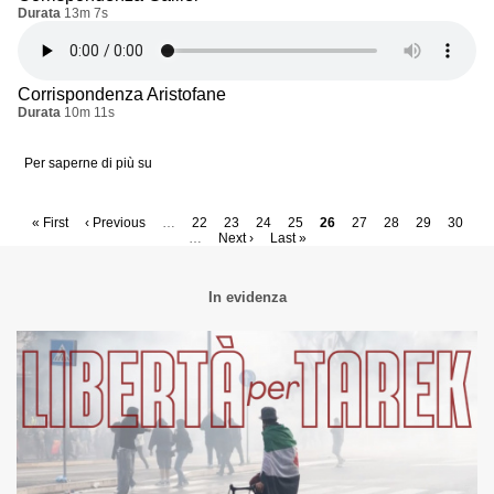
Durata
13m 7s
Corrispondenza Aristofane
Durata
10m 11s
Per saperne di più su
La
libertà
di
parola
Paginazione
Prima
« First
Pagina
‹ Previous
…
Page
22
Page
23
Page
24
Page
25
Pagina
26
Page
27
Page
28
Page
29
Page
30
è
pagina
precedente
…
Pagina
Next ›
Ultima
Last »
attuale
democratica
successiva
pagina
In evidenza