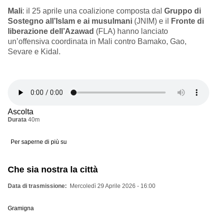
Mali
: i
l 25 aprile
una
coalizione
composta dal
Gruppo di
Sostegno all’Islam e ai musulmani
(JNIM) e il
Fronte di
liberazione dell’Azawad
(FLA) hanno lanciato
un’offensiva coordinata in Mali contro Bamako, Gao,
Sevare e Kidal.
Ascolta
Durata
40m
Per saperne di più su
Radio
Africa:
Mali,
Madagascar,
Che sia nostra la città
Summit
Francia-
Africa
Data di trasmissione
Mercoledì 29 Aprile 2026 - 16:00
Gramigna