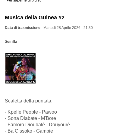
Per saperne di più su
WHO
LET
THE
DOGS
Musica della Guinea #2
OUT
NO
VVSION
Data di trasmissione
Martedì 28 Aprile 2026 - 21:30
Semilla
Scaletta della puntata:
-
Kpelle People - Pawoo
- Sona Diabate - M'Bore
- Famoro Dioubaté - Douyouré
- Ba Cissoko - Gambie