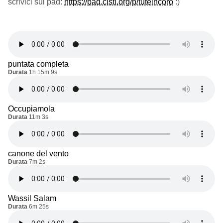
scrivici sul pad:
https://pad.cisti.org/p/tuteincoro
:)
puntata completa
Durata
1h 15m 9s
Occupiamola
Durata
11m 3s
canone del vento
Durata
7m 2s
Wassil Salam
Durata
6m 25s