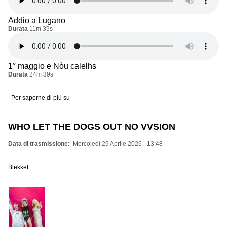
Addio a Lugano
Durata
11m 39s
1° maggio e Nòu calelhs
Durata
24m 39s
Per saperne di più su
Che
sia
nostra
la
WHO LET THE DOGS OUT NO VVSION
città
Data di trasmissione
Mercoledì 29 Aprile 2026 - 13:48
Blekket