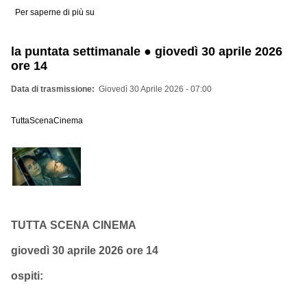
Per saperne di più su
Tabula
Rasa
30.2526
-
la puntata settimanale ● giovedì 30 aprile 2026
speciale
Giappone!
ore 14
Data di trasmissione
Giovedì 30 Aprile 2026 - 07:00
TuttaScenaCinema
TUTTA SCENA CINEMA
giovedì 30 aprile 2026 ore 14
ospiti: