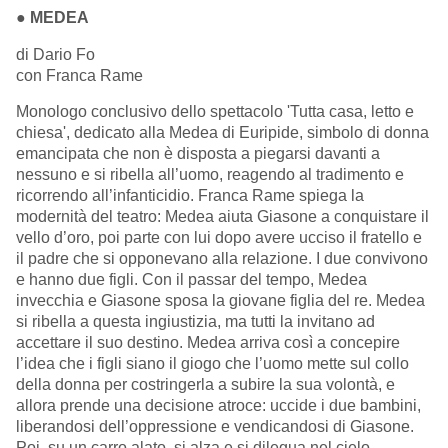
●
MEDEA
di Dario Fo
con Franca Rame
Monologo conclusivo dello spettacolo 'Tutta casa, letto e
chiesa', dedicato alla Medea di Euripide, simbolo di donna
emancipata che non è disposta a piegarsi davanti a
nessuno e si ribella all’uomo, reagendo al tradimento e
ricorrendo all’infanticidio. Franca Rame spiega la
modernità del teatro: Medea aiuta Giasone a conquistare il
vello d’oro, poi parte con lui dopo avere ucciso il fratello e
il padre che si opponevano alla relazione. I due convivono
e hanno due figli. Con il passar del tempo, Medea
invecchia e Giasone sposa la giovane figlia del re. Medea
si ribella a questa ingiustizia, ma tutti la invitano ad
accettare il suo destino. Medea arriva così a concepire
l’idea che i figli siano il giogo che l’uomo mette sul collo
della donna per costringerla a subire la sua volontà, e
allora prende una decisione atroce: uccide i due bambini,
liberandosi dell’oppressione e vendicandosi di Giasone.
Poi, su un carro alato, si alza e si dilegua nel cielo.