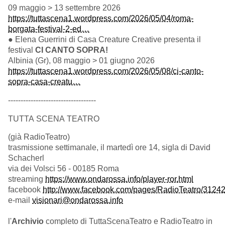
09 maggio > 13 settembre 2026
https://tuttascena1.wordpress.com/2026/05/04/roma-
borgata-festival-2-ed…
● Elena Guerrini di Casa Creature Creative presenta il
festival
CI CANTO SOPRA!
Albinia (Gr), 08 maggio > 01 giugno 2026
https://tuttascena1.wordpress.com/2026/05/08/ci-canto-
sopra-casa-creatu…
-----------------------------------
TUTTA SCENA TEATRO
(già RadioTeatro)
trasmissione settimanale, il martedì ore 14, sigla di David
Schacherl
via dei Volsci 56 - 00185 Roma
streaming
https://www.ondarossa.info/player-ror.html
facebook
http://www.facebook.com/pages/RadioTeatro/312
e-mail
visionari@ondarossa.info
l'
Archivio
completo di TuttaScenaTeatro e RadioTeatro in