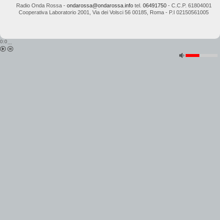
Radio Onda Rossa
-
ondarossa@ondarossa.info
tel.
06491750
- C.C.P. 61804001
Cooperativa Laboratorio 2001
,
Via dei Volsci 56
00185
,
Roma
- P.I
02150561005
0:0
...