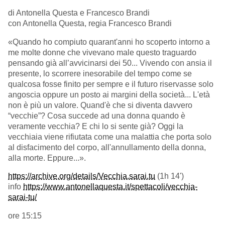
di Antonella Questa e Francesco Brandi
con Antonella Questa, regia Francesco Brandi
«Quando ho compiuto quarant'anni ho scoperto intorno a
me molte donne che vivevano male questo traguardo
pensando già all’avvicinarsi dei 50... Vivendo con ansia il
presente, lo scorrere inesorabile del tempo come se
qualcosa fosse finito per sempre e il futuro riservasse solo
angoscia oppure un posto ai margini della società... L'età
non è più un valore. Quand'è che si diventa davvero
“vecchie”? Cosa succede ad una donna quando è
veramente vecchia? E chi lo si sente già? Oggi la
vecchiaia viene rifiutata come una malattia che porta solo
al disfacimento del corpo, all'annullamento della donna,
alla morte. Eppure...».
https://archive.org/details/Vecchia.sarai.tu
(1h 14')
info
https://www.antonellaquesta.it/spettacoli/vecchia-
sarai-tu/
ore 15:15