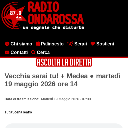
Salta
al
contenuto
principale
Menu
Chi siamo
Palinsesto
Segui
Sostieni
testata
Contatti
Cerca
Vecchia sarai tu! + Medea ● martedì
19 maggio 2026 ore 14
Data di trasmissione
Martedì 19 Maggio 2026 - 07:00
TuttaScenaTeatro