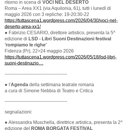
ritorno in scena di
VOCI NEL DESERTO
Roma – Area XX1 (via Aquilonia, 61), tutti i lunedì di
maggio 2026 con 3 repliche: 19-20:30-22
https://tuttascena1.wordpress.com/2026/04/30/voci-nel-
deserto-area-xx1/
● Fabrizio CESARIO, direttore artistico, presenta la 5^
edizione di
LSD - Libri Suoni Destinazioni festival
‘rompiamo le righe’
Fidenza (Pr), 22>24 maggio 2026
https://tuttascena1.wordpress.com/2026/05/18/lsd-libri-
suoni-destinazio…
-------------------------------------------
● l'
Agenda
della settimana teatrale romana
a cura di Simone Nebbia di Teatro e Critica
-------------------------------------------
segnalazioni:
● Alessandra Muschella, direttrice artistica, presenta la 2^
edizione del
ROMA BORGATA FESTIVAL