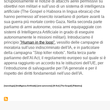
scrupolosamente le notizie di attacchi aerei permissivi su
obiettivi non militari e sull’uso di un sistema di intelligenza
artificiale (The Gospel o Habsora in lingua ebraica) che
hanno permesso all’esercito israeliano di portare avanti la
sua guerra più mortale contro Gaza. Nella seconda parte
parliamo di armi autonome, ossia armi equipaggiate con
sistemi di Intelligenza Artificiale in grado di eseguire
autonomamente le missioni militari). Introduciamo il
principio
"Human in the loop"
, vessillo delle campagne di
moratoria sull'uso indiscriminato dell'IA, e in particolare
della campagna "Stop killer robots". Nella terza parte
parlianmo dell'AI Act, il regolamento europeo sul quale si è
appena raggiunto un accordo tra le istituzioni dell'UE, per
l'introduzione di salvaguardie per l'IA generale e per il
rispetto dei diritti fondamentali nell'uso dell'IA.
[tecnologia]
[Intelligenza Artificiale]
[armi autonome]
[AI Act]
[The Gospel]
[Palestina]