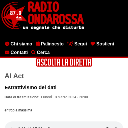
Salta
al
contenuto
principale
Menu
Chi siamo
Palinsesto
Segui
Sostieni
testata
Contatti
Cerca
AI Act
Estrattivismo dei dati
Data di trasmissione
Lunedì 18 Marzo 2024 - 20:00
entropia massima