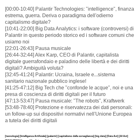
[00:00-10:40] Palantir Technologies: "intelligence", finanza
estrema, guerra. Deriva o paradigma dell'odierno
capitalismo digitale?
[10:41-22:00] Big Data Analytics: i software (controversi) di
Palantir in questo periodo storico ed i software comuni che
usiamo noi
[22:01-26:43] Pausa musicale
[26:44-32:44] Alex Karp, CEO di Palantir, capitalista
digitale guerrafondaio e paladino delle libertà e dei diritti
digitali? Ambiguità voluta?
[32:45-41:24] Palantir: Ucraina, Israele e...sistema
sanitario nazionale pubblico inglese!
[41:25-47:12] Big Tech che "confonde le acque", noi e una
presa di coscienza di diritti digitali per il futuro
[47:13-53:47] Pausa musicale: "The robots", Kraftwerk
[53:48-78:40] Protezione e riservatezza dei dati personali:
un follow-up sui dispositivi normativi nell'Unione Europea
a tutela dei diritti digitali
[tecnologia]
[Intelligenza Artificiale]
[palantir]
[capitalismo della sorveglianza]
[big data]
[Data Act]
[AI Act]