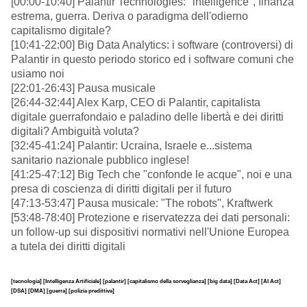
[00:00-10:40] Palantir Technologies: "intelligence", finanza
estrema, guerra. Deriva o paradigma dell'odierno
capitalismo digitale?
[10:41-22:00] Big Data Analytics: i software (controversi) di
Palantir in questo periodo storico ed i software comuni che
usiamo noi
[22:01-26:43] Pausa musicale
[26:44-32:44] Alex Karp, CEO di Palantir, capitalista
digitale guerrafondaio e paladino delle libertà e dei diritti
digitali? Ambiguità voluta?
[32:45-41:24] Palantir: Ucraina, Israele e...sistema
sanitario nazionale pubblico inglese!
[41:25-47:12] Big Tech che "confonde le acque", noi e una
presa di coscienza di diritti digitali per il futuro
[47:13-53:47] Pausa musicale: "The robots", Kraftwerk
[53:48-78:40] Protezione e riservatezza dei dati personali:
un follow-up sui dispositivi normativi nell'Unione Europea
a tutela dei diritti digitali
[tecnologia]
[Intelligenza Artificiale]
[palantir]
[capitalismo della sorveglianza]
[big data]
[Data Act]
[AI Act]
[DSA]
[DMA]
[guerra]
[polizia predittiva]