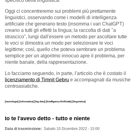
specifico della linguistica.
Oggi ci concentreremo sui problemi più prettamente
linguistici, osservando come i modelli di intelligenza
artificiale che generano testo (insomma i vari ChatGPT)
creano
a tutti gli effetti la lingua; la raccolta di dati "a
strascico", lungi dall'essere un metodo per ascoltare tutte
le voci si dimostra un modo per selezionare le voci
legittime; così, quello che poteva sembrare un problema
semplice per un algoritmo innocuo apre il problema, per
niente banale, della rappresentazione.
Lo facciamo seguendo, in parte, l'articolo che è costato il
licenziamento di Timnit Gebru
e accompagnati da musiche
centroasiatiche.
[tecnologia]
[informatica]
[big data]
[Intelligenza Artificiale]
[linguistica]
Io te l'avevo detto - tutto e niente
Data di trasmissione
Sabato 10 Dicembre 2022 - 15:00