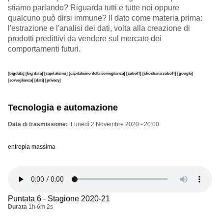
stiamo parlando? Riguarda tutti e tutte noi oppure
qualcuno può dirsi immune? Il dato come materia prima:
l'estrazione e l'analisi dei dati, volta alla creazione di
prodotti predittivi da vendere sul mercato dei
comportamenti futuri.
[bigdata]
[big data]
[capitalismo]
[capitalismo della sorveglianza]
[zuboff]
[shoshana zuboff]
[google]
[sorveglianza]
[dati]
[privacy]
Tecnologia e automazione
Data di trasmissione
Lunedì 2 Novembre 2020 - 20:00
entropia massima
Puntata 6 - Stagione 2020-21
Durata
1h 6m 2s