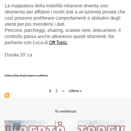
La mappatura della mobilità milanese diventa uno
strumento per affidare i nostri dati a un'azienda privata che
così possono proliferare comportamenti e abitudini degli
utenti per poi rivendersi i dati.
Percorsi, parcheggi, sharing, scatole nere, telecamere, il
controllo passa anche attraverso questi strumenti. Ne
parliamo con Luca di
Off Topic
.
Durata 10' ca
[milano]
[big data]
[trasporto pubblico]
Paginazione
Pagina
1
Page
2
Pagina
››
Ultima
Ultima »
attuale
successiva
pagina
In evidenza