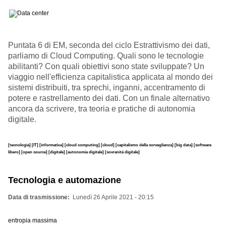
Puntata 6 di EM, seconda del ciclo Estrattivismo dei dati,
parliamo di Cloud Computing. Quali sono le tecnologie
abilitanti? Con quali obiettivi sono state sviluppate? Un
viaggio nell'efficienza capitalistica applicata al mondo dei
sistemi distribuiti, tra sprechi, inganni, accentramento di
potere e rastrellamento dei dati. Con un finale alternativo
ancora da scrivere, tra teoria e pratiche di autonomia
digitale.
[tecnologia]
[IT]
[informatica]
[cloud computing]
[cloud]
[capitalismo della sorveglianza]
[big data]
[software
libero]
[open source]
[digitale]
[autonomia digitale]
[sovranità digitale]
Tecnologia e automazione
Data di trasmissione
Lunedì 26 Aprile 2021 - 20:15
entropia massima