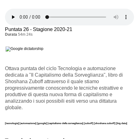
Puntata 26 - Stagione 2020-21
Durata
54m 24s
Ottava puntata del ciclo Tecnologia e automazione
dedicata a "Il Capitalismo della Sorveglianza", libro di
Shoshana Zuboff attraverso il quale stiamo
progressivamente conoscendo le tecniche estrattive e
produttive di questa nuova forma di capitalismo e
analizzando i suoi possibili esiti verso una dittatura
globale.
[tecnologia]
[automazione]
[google]
[capitalismo della sorveglianza]
[zuboff]
[shoshana zuboff]
[big data]