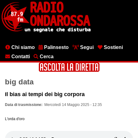
Salta
al
contenuto
principale
Menu
Chi siamo
Palinsesto
Segui
Sostieni
testata
Contatti
Cerca
big data
Il bias ai tempi dei big corpora
Data di trasmissione
Mercoledì 14 Maggio 2025 - 12:35
L'orda d'oro