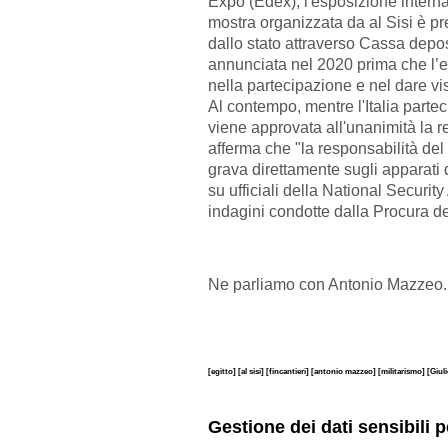
Expo (Edex),
l'esposizione interna
mostra organizzata da al Sisi è pre
dallo stato attraverso Cassa deposi
annunciata nel 2020 prima che l’
nella partecipazione e nel dare vis
Al contempo, mentre l'Italia partec
viene approvata all'unanimità la r
afferma che "la responsabilità del 
grava direttamente sugli apparati 
su ufficiali della National Securi
indagini condotte dalla Procura d
Ne parliamo con Antonio Mazzeo.
[egitto]
[al sisi]
[fincantieri]
[antonio mazzeo]
[militarismo]
[Giul
Gestione dei dati sensibili p