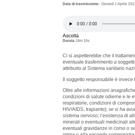
Data di trasmissione
Giovedì 1 Aprile 202
Ascolta
Durata
16m 16s
Ci si aspetterebbe che il trattament
eventuale trasferimento a soggetti
attribuito al Sistema sanitario naz
Il soggetto responsabile è invece
Oltre alle informazioni anagrafiche
condizioni di salute odierne e le e
respiratorie, condizioni di compro
HIV/AIDS, trapianto);
se si ha avu
sistema nervoso
; l’esistenza di al
minerali o eventuali medicinali alter
eventuali gravidanze in corso
o s
prima o alla seconda somministra