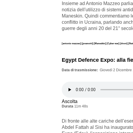
Insieme ad Antonio Mazzeo parliamo
notizia dell'utilizzo di sistemi anti
Maneskin. Quindi commentiamo le 
conflitto in Ucraina, parlando anch
guerre degli anni 20 del 21° secol
[antonio mazzeo]
[jovanotti]
[Maneskin]
[Cyber war]
[droni]
[Nat
Egypt Defence Expo: alla fie
Data di trasmissione
Giovedì 2 Dicembre 
Ascolta
Durata
11m 48s
Di fronte alle alte cariche dell’eser
Abdel Fattah al Sisi ha inaugurat