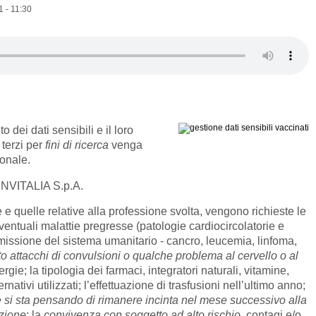
1 - 11:30
o dei dati sensibili e il loro
 terzi per
fini di ricerca
venga
ionale.
 INVITALIA S.p.A.
 e quelle relative alla professione svolta, vengono richieste le
ventuali malattie pregresse (patologie cardiocircolatorie e
missione del sistema umanitario - cancro, leucemia, linfoma,
to attacchi di convulsioni o qualche problema al cervello o al
lergie; la tipologia dei farmaci, integratori naturali, vitamine,
nativi utilizzati; l’effettuazione di trasfusioni nell’ultimo anno;
e si sta pensando di rimanere incinta nel mese successivo alla
zione
; la
convivenza con soggetto ad alto rischio
, contagi e/o