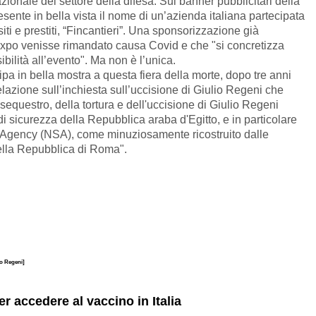
zionale del settore della difesa.
Sui banner pubblicitari della
sente in bella vista il nome di un’azienda italiana partecipata
ti e prestiti, “Fincantieri”. Una sponsorizzazione già
expo venisse rimandato causa Covid e che "si concretizza
ibilità all’evento". Ma non è l’unica.
ipa in bella mostra a questa fiera della morte,
dopo tre anni
elazione sull’inchiesta sull’uccisione di Giulio Regeni che
sequestro, della tortura e dell'uccisione di Giulio Regeni
di sicurezza della Repubblica araba d'Egitto, e in particolare
ty Agency (NSA), come minuziosamente ricostruito dalle
ella Repubblica di Roma".
io Regeni]
er accedere al vaccino in Italia