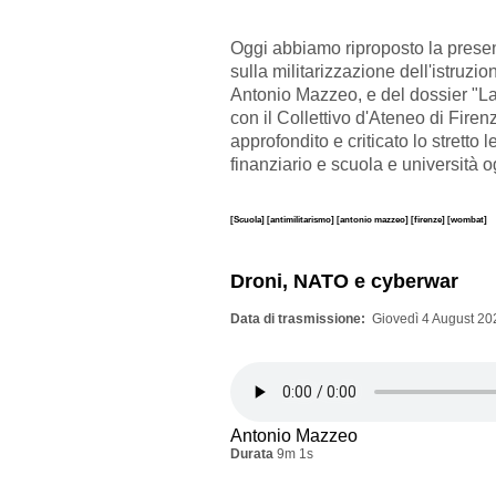
Oggi abbiamo riproposto la presen
sulla militarizzazione dell'istruzion
Antonio Mazzeo, e del dossier "La 
con il Collettivo d'Ateneo di Firen
approfondito e criticato lo stretto
finanziario e scuola e università og
[Scuola]
[antimilitarismo]
[antonio mazzeo]
[firenze]
[wombat]
Droni, NATO e cyberwar
Data di trasmissione
Giovedì 4 August 20
Antonio Mazzeo
Durata
9m 1s