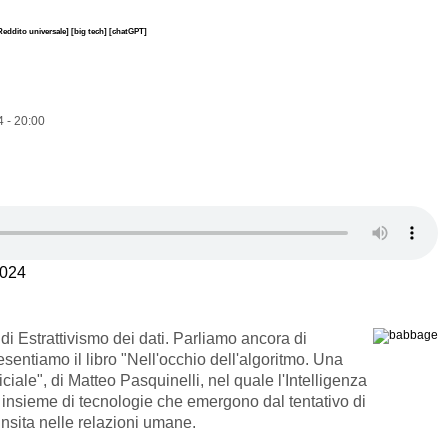
Reddito universale]
[big tech]
[chatGPT]
 - 20:00
2024
di Estrattivismo dei dati. Parliamo ancora di
resentiamo il libro "Nell'occhio dell'algoritmo. Una
ficiale", di Matteo Pasquinelli, nel quale l'Intelligenza
n insieme di tecnologie che emergono dal tentativo di
insita nelle relazioni umane.