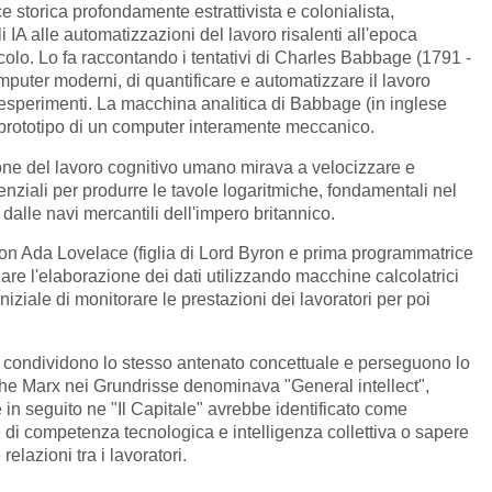
ce storica profondamente estrattivista e colonialista,
i IA alle automatizzazioni del lavoro risalenti all'epoca
olo. Lo fa raccontando i tentativi di Charles Babbage (1791 -
mputer moderni, di quantificare e automatizzare il lavoro
 esperimenti. La macchina analitica di Babbage (in inglese
o prototipo di un computer interamente meccanico.
ne del lavoro cognitivo umano mirava a velocizzare e
enziali per produrre le tavole logaritmiche, fondamentali nel
e dalle navi mercantili dell'impero britannico.
n Ada Lovelace (figlia di Lord Byron e prima programmatrice
are l'elaborazione dei dati utilizzando macchine calcolatrici
niziale di monitorare le prestazioni dei lavoratori per poi
condividono lo stesso antenato concettuale e perseguono lo
he Marx nei Grundrisse denominava "General intellect",
he in seguito ne "Il Capitale" avrebbe identificato come
ne di competenza tecnologica e intelligenza collettiva o sapere
elazioni tra i lavoratori.