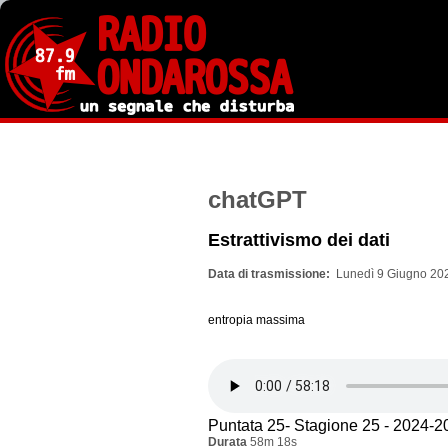
Salta
al
contenuto
principale
chatGPT
Estrattivismo dei dati
Data di trasmissione
Lunedì 9 Giugno 202
entropia massima
Puntata 25- Stagione 25 - 2024-2
Durata
58m 18s