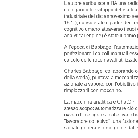
L’autore attribuisce all'IA una radi
collegando lo sviluppo delle attual
industriale del diciannovesimo sec
1871), considerato il padre dei co
cognitivo umano attraverso i suoi
analytical engine) è stato il prim
All’epoca di Babbage, l'automazio
perfezionare i calcoli manuali ess
calcolo delle rotte navali utilizzat
Charles Babbage, collaborando co
della storia), puntava a meccanizz
azionate a vapore, con l'obiettivo i
rimpiazzarli con macchine.
La macchina analitica e ChatGPT 
stesso scopo: automatizzare ciò c
ovvero l'intelligenza collettiva, c
"lavoratore collettivo", una fusio
sociale generale, emergente dalle r