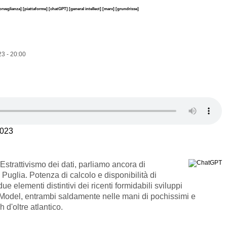
sorveglianza]
[piattaforme]
[chatGPT]
[general intellect]
[marx]
[grundrisse]
3 - 20:00
2023
Estrattivismo dei dati, parliamo ancora di
o Puglia. Potenza di calcolo e disponibilità di
ue elementi distintivi dei ricenti formidabili sviluppi
 Model, entrambi saldamente nelle mani di pochissimi e
h d'oltre atlantico.