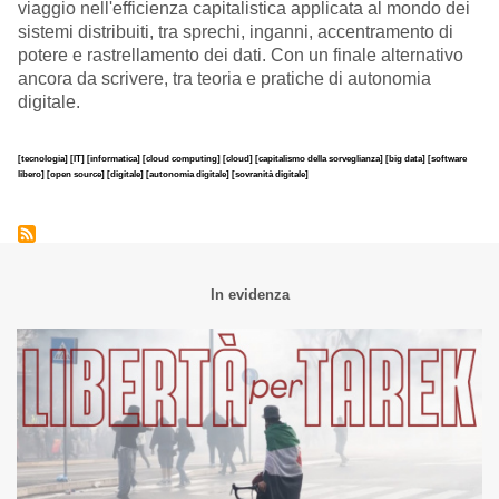
viaggio nell'efficienza capitalistica applicata al mondo dei
sistemi distribuiti, tra sprechi, inganni, accentramento di
potere e rastrellamento dei dati. Con un finale alternativo
ancora da scrivere, tra teoria e pratiche di autonomia
digitale.
[tecnologia]
[IT]
[informatica]
[cloud computing]
[cloud]
[capitalismo della sorveglianza]
[big data]
[software
libero]
[open source]
[digitale]
[autonomia digitale]
[sovranità digitale]
In evidenza