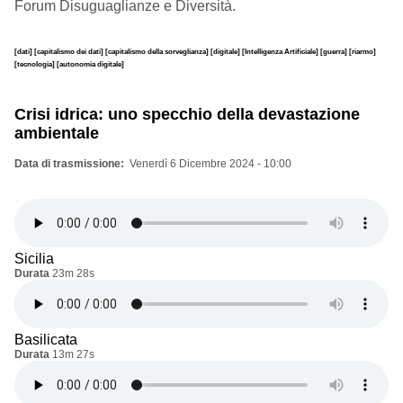
Forum Disuguaglianze e Diversità.
[dati]
[capitalismo dei dati]
[capitalismo della sorveglianza]
[digitale]
[Intelligenza Artificiale]
[guerra]
[riarmo]
[tecnologia]
[autonomia digitale]
Crisi idrica: uno specchio della devastazione
ambientale
Data di trasmissione
Venerdì 6 Dicembre 2024 - 10:00
Sicilia
Durata
23m 28s
Basilicata
Durata
13m 27s