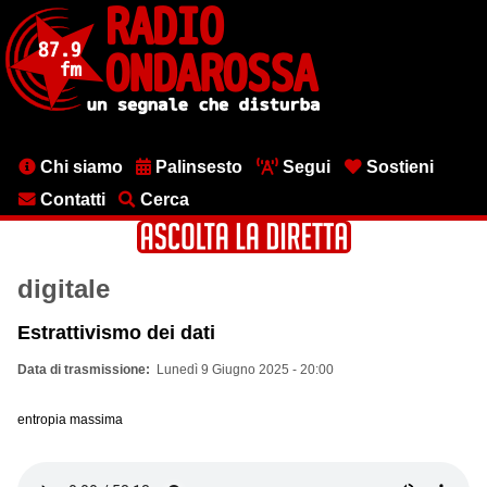
Salta
al
contenuto
principale
Menu
Chi siamo
Palinsesto
Segui
Sostieni
testata
Contatti
Cerca
digitale
Estrattivismo dei dati
Data di trasmissione
Lunedì 9 Giugno 2025 - 20:00
entropia massima