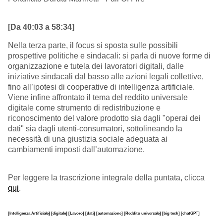
[Da 40:03 a 58:34]
Nella terza parte, il focus si sposta sulle possibili
prospettive politiche e sindacali: si parla di nuove forme di
organizzazione e tutela dei lavoratori digitali, dalle
iniziative sindacali dal basso alle azioni legali collettive,
fino all’ipotesi di cooperative di intelligenza artificiale.
Viene infine affrontato il tema del reddito universale
digitale come strumento di redistribuzione e
riconoscimento del valore prodotto sia dagli "operai dei
dati" sia dagli utenti-consumatori, sottolineando la
necessità di una giustizia sociale adeguata ai
cambiamenti imposti dall’automazione.
Per leggere la trascrizione integrale della puntata, clicca
qui
.
[Intelligenza Artificiale]
[digitale]
[Lavoro]
[dati]
[automazione]
[Reddito universale]
[big tech]
[chatGPT]