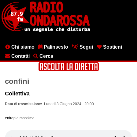
Salta
al
contenuto
principale
Menu
Chi siamo
Palinsesto
Segui
Sostieni
testata
Contatti
Cerca
confini
Collettiva
Data di trasmissione
Lunedì 3 Giugno 2024 - 20:00
entropia massima