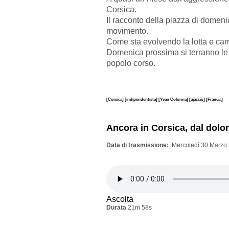
Corsica.
Il racconto della piazza di domeni
movimento.
Come sta evolvendo la lotta e cam
Domenica prossima si terranno le e
popolo corso.
[Corsica]
[indipendentista]
[Yvan Colonna]
[ajaccio]
[Francia]
Ancora in Corsica, dal dolor
Data di trasmissione
Mercoledì 30 Marzo 
Ascolta
Durata
21m 58s