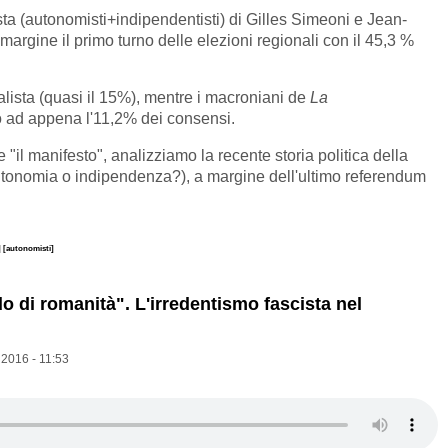
sta (autonomisti+indipendentisti) di Gilles Simeoni e Jean-
rgine il primo turno delle elezioni regionali con il 45,3 %
lista (quasi il 15%), mentre i macroniani de
La
 ad appena l'11,2% dei consensi.
de "il manifesto", analizziamo la recente storia politica della
autonomia o indipendenza?), a margine dell'ultimo referendum
]
[autonomisti]
do di romanità". L'irredentismo fascista nel
 2016 - 11:53