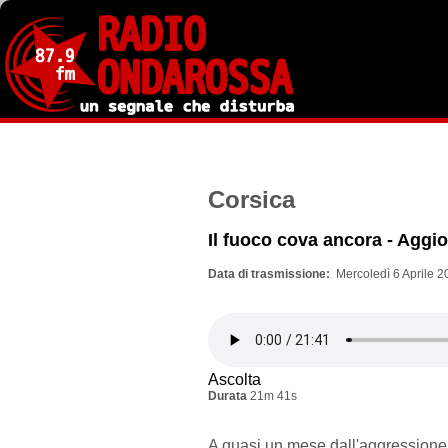
Salta
al
contenuto
principale
Corsica
Il fuoco cova ancora - Aggi
Data di trasmissione
Mercoledì 6 Aprile 2
Ascolta
Durata
21m 41s
A quasi un mese dall'aggressione 