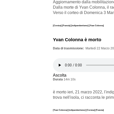
Aggiornamento dalla mobilitazione
Dalla morte di Yvan Colonna, il ra
Verso il corteo di Domenica 3 Mar
[Corsica]
[Francia]
[indipendentismo]
[Yvan Colonna]
Yvan Colonna è morto
Data di trasmissione
Martedì 22 Marzo 20
Ascolta
Durata
14m 10s
è morto ieri, 21 marzo 2022, l'in
trova nell'isola, ci racconta le pr
[Yvan Colonna]
[indipendentismo]
[Corsica]
[Francia]