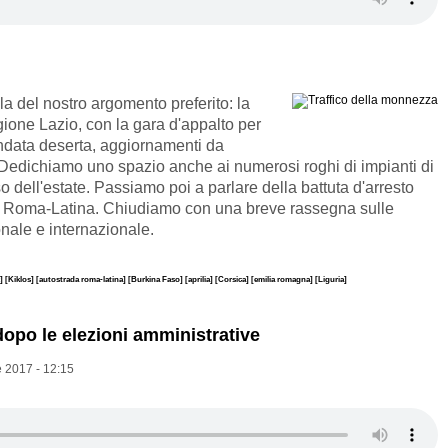
la del nostro argomento preferito: la
ione Lazio, con la gara d'appalto per
ndata deserta, aggiornamenti da
. Dedichiamo uno spazio anche ai numerosi roghi di impianti di
rso dell'estate. Passiamo poi a parlare della battuta d'arresto
ada Roma-Latina. Chiudiamo con una breve rassegna sulle
ionale e internazionale.
x]
[Kiklos]
[autostrada roma-latina]
[Burkina Faso]
[aprilia]
[Corsica]
[emilia romagna]
[Liguria]
opo le elezioni amministrative
 2017 - 12:15