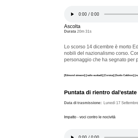
Ascolta
Durata
20m 31s
Lo scorso 14 dicembre è morto E
nobili del nazionalismo corso. Con
personaggio che ha segnato per più 
[Edmond simeoni]
[radio euskadi]
[Corsica]
[Guido Caldiron]
[n
Puntata di rientro dal'estate
Data di trasmissione
Lunedì 17 Settembre
Impatto - voci contro le nocività