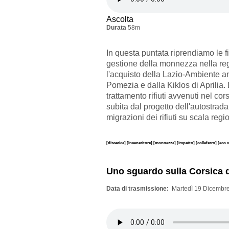
Ascolta
Durata
58m
In questa puntata riprendiamo le fi
gestione della monnezza nella reg
l'acquisto della Lazio-Ambiente a
Pomezia e dalla Kiklos di Aprilia
trattamento rifiuti avvenuti nel co
subita dal progetto dell'autostr
migrazioni dei rifiuti su scala reg
[discarica]
[Inceneritore]
[monnezza]
[impatto]
[colleferro]
[eco 
Uno sguardo sulla Corsica d
Data di trasmissione
Martedì 19 Dicembre