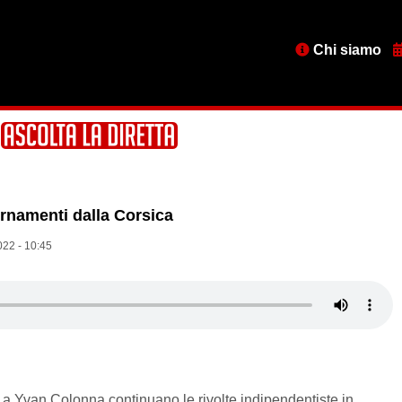
Menu
Chi siamo
testata
ornamenti dalla Corsica
022 - 10:45
a Yvan Colonna continuano le rivolte indipendentiste in