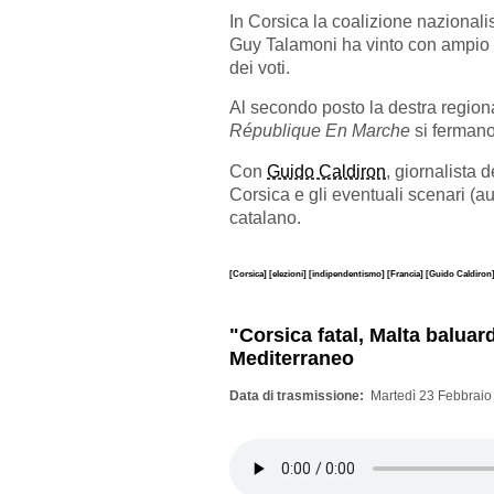
In Corsica la coalizione nazionali
Guy Talamoni ha vinto con ampio ma
dei voti.
Al secondo posto la destra regiona
République En Marche
si fermano
Con
Guido Caldiron
, giornalista 
Corsica e gli eventuali scenari (
catalano.
[Corsica]
[elezioni]
[indipendentismo]
[Francia]
[Guido Caldiron
"Corsica fatal, Malta baluar
Mediterraneo
Data di trasmissione
Martedì 23 Febbraio