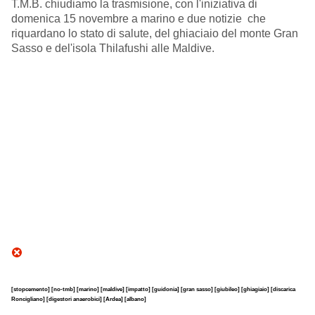
T.M.B. chiudiamo la trasmisione, con l'iniziativa di
domenica 15 novembre a marino e due notizie che
riquardano lo stato di salute, del ghiaciaio del monte Gran
Sasso e del'isola Thilafushi alle Maldive.
[stopcemento]
[no-tmb]
[marino]
[maldive]
[impatto]
[guidonia]
[gran sasso]
[giubileo]
[ghiagiaio]
[discarica
Roncigliano]
[digestori anaerobici]
[Ardea]
[albano]