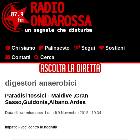
Salta
al
contenuto
principale
Menu
Chi siamo
Palinsesto
Segui
Sostieni
testata
Contatti
Cerca
digestori anaerobici
Paradisi tossici - Maldive ,Gran
Sasso,Guidonia,Albano,Ardea
Data di trasmissione
Lunedì 9 Novembre 2015 - 19:34
Impatto - voci contro le nocività