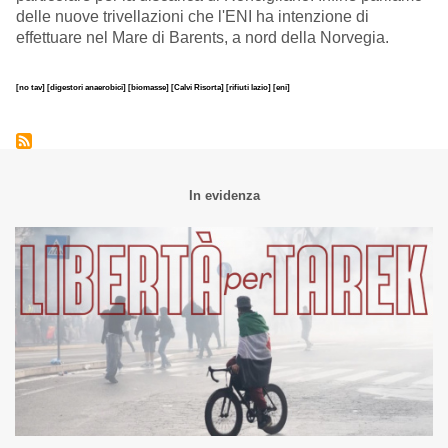
delle nuove trivellazioni che l'ENI ha intenzione di
effettuare nel Mare di Barents, a nord della Norvegia.
[no tav]
[digestori anaerobici]
[biomasse]
[Calvi Risorta]
[rifiuti lazio]
[eni]
In evidenza