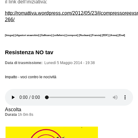
il link dell'iniziativa:
http://romattiva.wordpress.com/2012/05/23/ilcompressoreexs
266/
[biogas]
[digestori anaerobici]
[Gallicano]
[colleferro]
[compost]
[Nucleare]
[Francia]
[EDF]
[Areva]
[Enel]
Resistenza NO tav
Data di trasmissione
Lunedì 5 Maggio 2014 - 19:38
Impatto - voci contro le nocività
Ascolta
Durata
1h 0m 8s