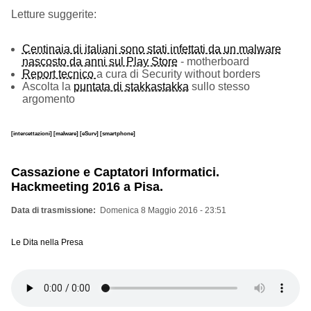
Letture suggerite:
Centinaia di italiani sono stati infettati da un malware
nascosto da anni sul Play Store
- motherboard
Report tecnico
a cura di Security without borders
Ascolta la
puntata di stakkastakka
sullo stesso
argomento
[intercettazioni]
[malware]
[eSurv]
[smartphone]
Cassazione e Captatori Informatici.
Hackmeeting 2016 a Pisa.
Data di trasmissione
Domenica 8 Maggio 2016 - 23:51
Le Dita nella Presa