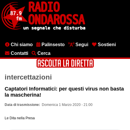
Salta
al
contenuto
principale
Menu
Chi siamo
Palinsesto
Segui
Sostieni
testata
Contatti
Cerca
intercettazioni
Captatori Informatici: per questi virus non basta
la mascherina!
Data di trasmissione
Domenica 1 Marzo 2020 - 21:00
Le Dita nella Presa