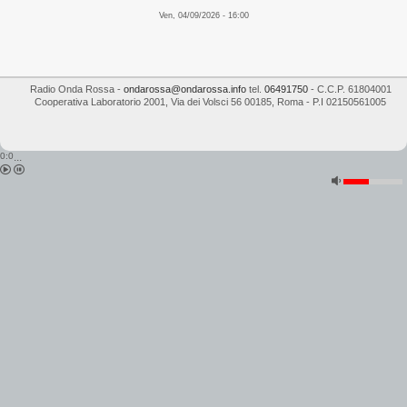
Ven, 04/09/2026 - 16:00
Radio Onda Rossa
-
ondarossa@ondarossa.info
tel.
06491750
- C.C.P. 61804001
Cooperativa Laboratorio 2001
,
Via dei Volsci 56
00185
,
Roma
- P.I
02150561005
0:0
...