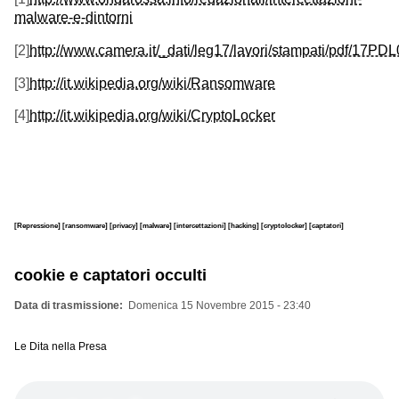
malware-e-dintorni
[2]
http://www.camera.it/_dati/leg17/lavori/stampati/pdf/17PD
[3]
http://it.wikipedia.org/wiki/Ransomware
[4]
http://it.wikipedia.org/wiki/CryptoLocker
[Repressione]
[ransomware]
[privacy]
[malware]
[intercettazioni]
[hacking]
[cryptolocker]
[captatori]
cookie e captatori occulti
Data di trasmissione
Domenica 15 Novembre 2015 - 23:40
Le Dita nella Presa