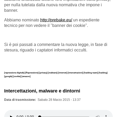
per nulla tutelata dalla nuova normativa che impone i
banner.
Abbiamo nominato
http://prebake.eu/
un espediente
tecnico per non vedere il "banner dei cookie".
Si è poi passati a commentare la nuova legge, in fase di
stesura, riguado i captatori informatici occulti.
[repressione digitale]
[Repressione]
[privacy]
[malware]
[internet]
[intercettazioni]
[hacking team]
[hacking]
[google]
[cookie]
[amazon]
Intercettazioni, malware e dintorni
Data di trasmissione
Sabato 28 Marzo 2015 - 13:37