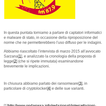
In questa puntata torniamo a parlare di captatori informatici
e malware di stato, in occasione della riproposizione del
norme che ne permetterebbero l'uso diffuso per le indagini.
Abbiamo riascoltato l'intervista di marzo 2015 all'avvocato
Sarzana[
1
], e analizzato la cronologia della proposta di
legge[
2
] (che si ripete immutata) esaminandone
brevemente le implicazioni.
In chiusura abbiamo parlato dei ransomware[
3
], in
particolare di cryptolocker[
4
] e delle sue varianti.
[1]
http://www.ondarossa.info/redazionali/intercettazioni-