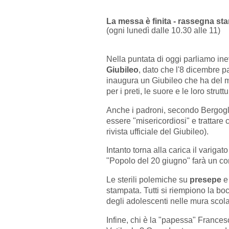
La messa è finita - rassegna st
(ogni lunedì dalle 10.30 alle 11)
Nella puntata di oggi parliamo ine
Giubileo
, dato che l'8 dicembre 
inaugura un Giubileo che ha del m
per i preti, le suore e le loro struttu
Anche i padroni, secondo Bergogl
essere "misericordiosi" e trattare c
rivista ufficiale del Giubileo).
Intanto torna alla carica il varigat
"Popolo del 20 giugno" farà un c
Le sterili polemiche su
presepe
e
stampata. Tutti si riempiono la bo
degli adolescenti nelle mura scola
Infine, chi è la "papessa" France