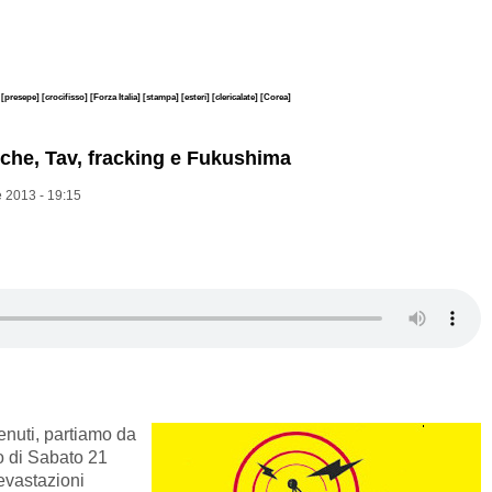
]
[presepe]
[crocifisso]
[Forza Italia]
[stampa]
[esteri]
[clericalate]
[Corea]
iche, Tav, fracking e Fukushima
 2013 - 19:15
enuti, partiamo da
eo di Sabato 21
evastazioni