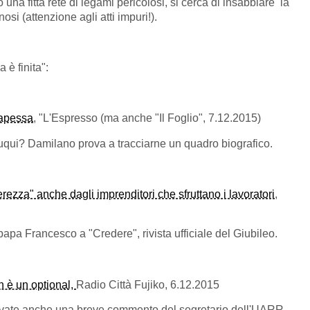
a fitta rete di legami pericolosi, si cerca di insabbiare la
nosi (attenzione agli atti impuri!).
è finita":
papessa
, "L'Espresso (ma anche "Il Foglio", 7.12.2015)
qui? Damilano prova a tracciarne un quadro biografico.
erezza" anche dagli imprenditori che sfruttano i lavoratori
,
a papa Francesco a "Credere", rivista ufficiale del Giubileo.
n è un optional,
Radio Città Fujiko, 6.12.2015
ovate anche una breve commento del segretario dell'UARR