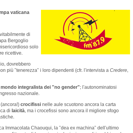
ampa vaticana
vitabilmente di
papa Bergoglio
isericordioso solo
re ricettive.
io, dovrebbero
on più "tenerezza" i loro dipendenti (cfr. l'intervista a
Credere
,
o
mondo integralista dei "no gender"
; l'autonominatosi
ongresso nazionale.
 (ancora!)
crocifissi
nelle aule scuotono ancora la carta
cca di
laicità
, ma i crocefissi sono ancora il migliore sfogo
stiche.
sca Immacolata Chaouqui, la "dea ex machina" dell'ultimo