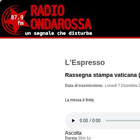
Salta
al
contenuto
principale
L'Espresso
Rassegna stampa vaticana (
Data di trasmissione
Lunedì 7 Dicembre 2
La messa è finita
Ascolta
Durata
30m 1s