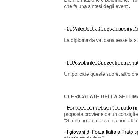
che fa una sintesi degli eventi.
-
G. Valente, La Chiesa coreana 
La diplomazia vaticana tesse la su
-
F. Pizzolante, Conventi come hote
Un po' care queste suore, altro ch
CLERICALATE DELLA SETTI
-
Esporre il crocefisso "in modo pe
proposta proviene da un consiglier
"Siamo un'aula laica ma non atea
-
I giovani di Forza Italia a Prato