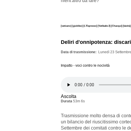
nient'altro da fare?
[vaticano]
[giubileo]
[L'Espresso]
[Vatileaks 2]
[Chaoqui]
[laicità
Deliri d'onnipotenza: discar
Data di trasmissione
Lunedì 23 Settembre
Impatto - voci contro le nocività
Ascolta
Durata
53m 6s
Trasmissione molto densa di cont
un bilancio del riuscitissimo cort
Settembre dei comitati contro le d