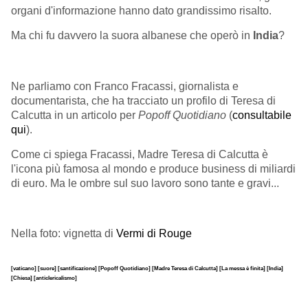
organi d'informazione hanno dato grandissimo risalto.
Ma chi fu davvero la suora albanese che operò in
India
?
Ne parliamo con Franco Fracassi, giornalista e
documentarista, che ha tracciato un profilo di Teresa di
Calcutta in un articolo per
Popoff Quotidiano
(
consultabile
qui
).
Come ci spiega Fracassi, Madre Teresa di Calcutta è
l'icona più famosa al mondo e produce business di miliardi
di euro. Ma le ombre sul suo lavoro sono tante e gravi...
Nella foto: vignetta di
Vermi di Rouge
[vaticano]
[suore]
[santificazione]
[Popoff Quotidiano]
[Madre Teresa di Calcutta]
[La messa è finita]
[India]
[Chiesa]
[anticlericalismo]