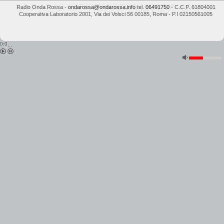
Radio Onda Rossa
-
ondarossa@ondarossa.info
tel.
06491750
- C.C.P. 61804001
Cooperativa Laboratorio 2001
,
Via dei Volsci 56
00185
,
Roma
- P.I
02150561005
0:0
...