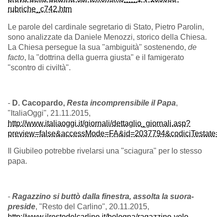
rubriche_c742.htm
Le parole del cardinale segretario di Stato, Pietro Parolin,
sono analizzate da Daniele Menozzi, storico della Chiesa.
La Chiesa persegue la sua "ambiguità" sostenendo,
de
facto
, la "dottrina della guerra giusta" e il famigerato
"scontro di civiltà".
-
D. Cacopardo,
Resta incomprensibile il Papa
,
"ItaliaOggi", 21.11.2015,
http://www.italiaoggi.it/giornali/dettaglio_giornali.asp?
preview=false&accessMode=FA&id=2037794&codiciTestate
Il Giubileo potrebbe rivelarsi una "sciagura" per lo stesso
papa.
-
Ragazzino si buttò dalla finestra, assolta la suora-
preside
, "Resto del Carlino", 20.11.2015,
http://www.ilrestodelcarlino.it/bologna/ragazzino-volo-