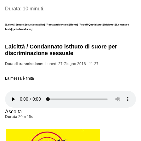
Durata: 10 minuti.
[Laicittà]
[suore]
[scuola cattolica]
[Roma anticlericale]
[Roma]
[Popoff Quotidiano]
[laicismo]
[La messa è
finita]
[anticlericalismo]
Laicittà / Condannato istituto di suore per
discriminazione sessuale
Data di trasmissione
Lunedì 27 Giugno 2016 - 11:27
La messa è finita
Ascolta
Durata
20m 15s