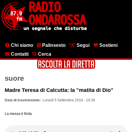
Salta
al
contenuto
principale
Menu
Chi siamo
Palinsesto
Segui
Sostieni
testata
Contatti
Cerca
suore
Madre Teresa di Calcutta: la "matita di Dio"
Data di trasmissione
Lunedì 5 Settembre 2016 - 19:36
La messa è finita