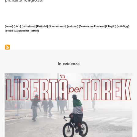
[suore]
[clero]
[terrorismo]
[Fittipaldi]
[libertà stampa]
[vaticano]
[Osservatore Romano]
[Il Foglio]
[ItaliaOggi]
[Secolo XIX]
[giubileo]
[esteri]
In evidenza