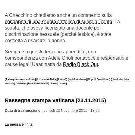
A Checchino chiediamo anche un commento sulla
condanna di una scuola cattolica di suore a Trento
. La
scuola, che aveva licenziato una docente per
discriminazione sessuale (perché lesbica), è stata
costretta a risarcire la donna.
Sempre su questo tema, in appendice, una
corrispondenza con Adele Orioli portavoce e responsabile
cause legali Uaar, tratta da
Radio Black Out
.
[Rassegna stampa vaticana]
[La messa è finita]
[Laicittà]
[anticlericalismo]
[Popoff Quotidiano]
[discriminazione
sessuale]
[laicismo]
[Roma anticlericale]
[Roma]
[suore]
Rassegna stampa vaticana (23.11.2015)
Data di trasmissione
Lunedì 23 Novembre 2015 - 13:02
La messa è finita