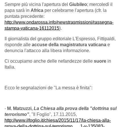
Sempre più vicina l'apertura del
Giubileo
; mercoledì il
papa sarà in
Africa
per celebrarne l'apertura (cfr. la
puntata precedente:
http://www.ondarossa.info/newstrasmissioni/rassegna-
stampa-vaticana-16112015
).
Il giornalista del gruppo editoriale L'Espresso, Fittipaldi,
risponde alle
accuse della magistratura vaticana
e
denuncia l'attacco alla libera informazione.
Ci occupiamo anche delle nefandezze delle
suore
in
Italia.
Ecco le segnalazioni de "La messa è finita":
-
M. Matzuzzi,
La Chiesa alla prova della "dottrina sul
terrorismo"
, "Il Foglio", 17.11.2015,
http://www.ilfoglio.it/chiesa/2015/11/17/la-chiesa-alla-
prova-della-dottrina-sul-terrorismo___1-v-135083-