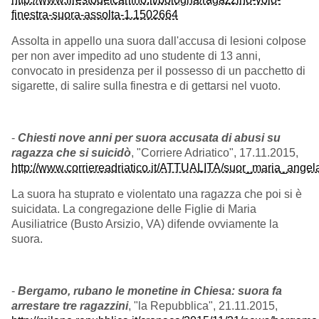
finestra-suora-assolta-1.1502664
Assolta in appello una suora dall'accusa di lesioni colpose
per non aver impedito ad uno studente di 13 anni,
convocato in presidenza per il possesso di un pacchetto di
sigarette, di salire sulla finestra e di gettarsi nel vuoto.
-
Chiesti nove anni per suora accusata di abusi su
ragazza che si suicidò
, "Corriere Adriatico", 17.11.2015,
http://www.corriereadriatico.it/ATTUALITA/suor_maria_ange
La suora ha stuprato e violentato una ragazza che poi si è
suicidata. La congregazione delle Figlie di Maria
Ausiliatrice (Busto Arsizio, VA) difende ovviamente la
suora.
-
Bergamo, rubano le monetine in Chiesa: suora fa
arrestare tre ragazzini
, "la Repubblica", 21.11.2015,