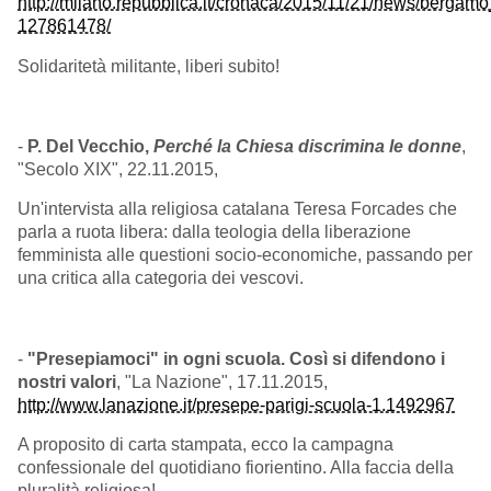
http://milano.repubblica.it/cronaca/2015/11/21/news/berg
127861478/
Solidaritetà militante, liberi subito!
-
P. Del Vecchio,
Perché la Chiesa discrimina le donne
,
"Secolo XIX", 22.11.2015,
Un'intervista alla religiosa catalana Teresa Forcades che
parla a ruota libera: dalla teologia della liberazione
femminista alle questioni socio-economiche, passando per
una critica alla categoria dei vescovi.
-
"Presepiamoci" in ogni scuola. Così si difendono i
nostri valori
, "La Nazione", 17.11.2015,
http://www.lanazione.it/presepe-parigi-scuola-1.1492967
A proposito di carta stampata, ecco la campagna
confessionale del quotidiano fiorientino. Alla faccia della
pluralità religiosa!