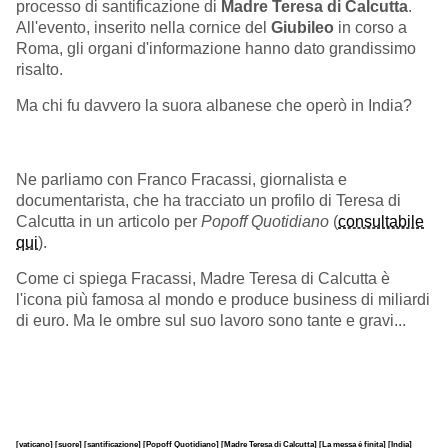
processo di santificazione di
Madre Teresa di Calcutta
.
All'evento, inserito nella cornice del
Giubileo
in corso a
Roma, gli organi d'informazione hanno dato grandissimo
risalto.
Ma chi fu davvero la suora albanese che operò in India?
Ne parliamo con Franco Fracassi, giornalista e
documentarista, che ha tracciato un profilo di Teresa di
Calcutta in un articolo per
Popoff Quotidiano
(
consultabile
qui
).
Come ci spiega Fracassi, Madre Teresa di Calcutta è
l'icona più famosa al mondo e produce business di miliardi
di euro. Ma le ombre sul suo lavoro sono tante e gravi...
[vaticano]
[suore]
[santificazione]
[Popoff Quotidiano]
[Madre Teresa di Calcutta]
[La messa è finita]
[India]