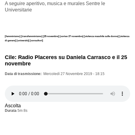
A seguire aperitivo, musica e murales Sentre le
Universitarie
[femminismo]
[transfemminismo]
[25 novembre]
[corteo 27 novembre]
[violenza maschile sulle donne]
[violenza
di genere]
[università]
[consultori]
Cile: Radio Placeres su Daniela Carrasco e il 25
novembre
Data di trasmissione
Mercoledì 27 Novembre 2019 - 18:15
Ascolta
Durata
5m 8s