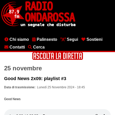
Salta
al
contenuto
principale
Menu
Chi siamo
Palinsesto
Segui
Sostieni
testata
Contatti
Cerca
25 novembre
Good News 2x09: playlist #3
Data di trasmissione
Lunedì 25 Novembre 2024 - 18:45
Good News