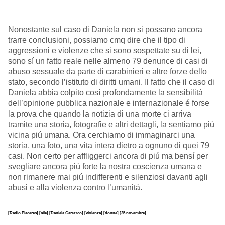
Nonostante sul caso di Daniela non si possano ancora
trarre conclusioni, possiamo cmq dire che il tipo di
aggressioni e violenze che si sono sospettate su di lei,
sono sí un fatto reale nelle almeno 79 denunce di casi di
abuso sessuale da parte di carabinieri e altre forze dello
stato, secondo l’istituto di diritti umani. Il fatto che il caso di
Daniela abbia colpito cosí profondamente la sensibilitá
dell’opinione pubblica nazionale e internazionale é forse
la prova che quando la notizia di una morte ci arriva
tramite una storia, fotografie e altri dettagli, la sentiamo piú
vicina piú umana. Ora cerchiamo di immaginarci una
storia, una foto, una vita intera dietro a ognuno di quei 79
casi. Non certo per affliggerci ancora di piú ma bensí per
svegliare ancora piú forte la nostra coscienza umana e
non rimanere mai piú indifferenti e silenziosi davanti agli
abusi e alla violenza contro l’umanitá.
[Radio Placeres]
[cile]
[Daniela Garrasco]
[violenza]
[donne]
[25 novembre]