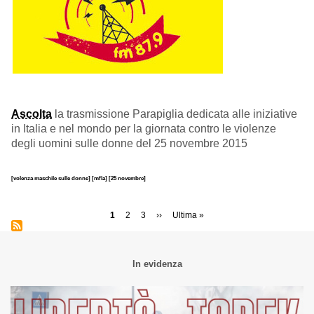
Ascolta
la trasmissione Parapiglia dedicata alle iniziative
in Italia e nel mondo per la giornata contro le violenze
degli uomini sulle donne del 25 novembre 2015
[volenza maschile sulle donne]
[mfla]
[25 novembre]
Paginazione
Pagina
1
Page
2
Page
3
Pagina
››
Ultima
Ultima »
attuale
successiva
pagina
In evidenza