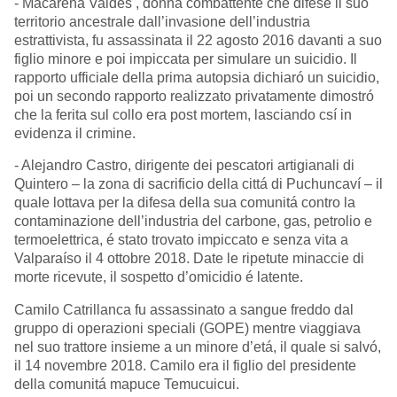
- Macarena Valdés , donna combattente che difese il suo
territorio ancestrale dall’invasione dell’industria
estrattivista, fu assassinata il 22 agosto 2016 davanti a suo
figlio minore e poi impiccata per simulare un suicidio. Il
rapporto ufficiale della prima autopsia dichiaró un suicidio,
poi un secondo rapporto realizzato privatamente dimostró
che la ferita sul collo era post mortem, lasciando csí in
evidenza il crimine.
- Alejandro Castro, dirigente dei pescatori artigianali di
Quintero – la zona di sacrificio della cittá di Puchuncaví – il
quale lottava per la difesa della sua comunitá contro la
contaminazione dell’industria del carbone, gas, petrolio e
termoelettrica, é stato trovato impiccato e senza vita a
Valparaíso il 4 ottobre 2018. Date le ripetute minaccie di
morte ricevute, il sospetto d’omicidio é latente.
Camilo Catrillanca fu assassinato a sangue freddo dal
gruppo di operazioni speciali (GOPE) mentre viaggiava
nel suo trattore insieme a un minore d’etá, il quale si salvó,
il 14 novembre 2018. Camilo era il figlio del presidente
della comunitá mapuce Temucuicui.