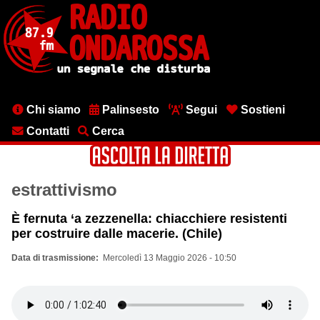
Salta
al
contenuto
principale
Menu
Chi siamo
Palinsesto
Segui
Sostieni
testata
Contatti
Cerca
estrattivismo
È fernuta ‘a zezzenella: chiacchiere resistenti
per costruire dalle macerie. (Chile)
Data di trasmissione
Mercoledì 13 Maggio 2026 - 10:50