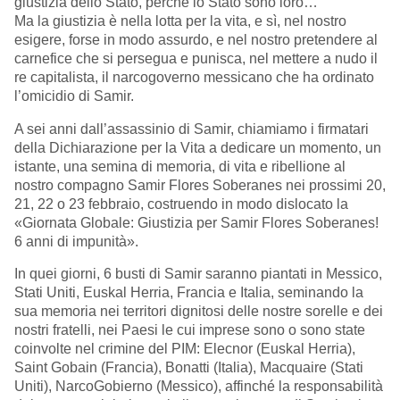
giustizia dello Stato, perché lo Stato sono loro…
Ma la giustizia è nella lotta per la vita, e sì, nel nostro
esigere, forse in modo assurdo, e nel nostro pretendere al
carnefice che si persegua e punisca, nel mettere a nudo il
re capitalista, il narcogoverno messicano che ha ordinato
l’omicidio di Samir.
A sei anni dall’assassinio di Samir, chiamiamo i firmatari
della Dichiarazione per la Vita a dedicare un momento, un
istante, una semina di memoria, di vita e ribellione al
nostro compagno Samir Flores Soberanes nei prossimi 20,
21, 22 o 23 febbraio, costruendo in modo dislocato la
«Giornata Globale: Giustizia per Samir Flores Soberanes!
6 anni di impunità».
In quei giorni, 6 busti di Samir saranno piantati in Messico,
Stati Uniti, Euskal Herria, Francia e Italia, seminando la
sua memoria nei territori dignitosi delle nostre sorelle e dei
nostri fratelli, nei Paesi le cui imprese sono o sono state
coinvolte nel crimine del PIM: Elecnor (Euskal Herria),
Saint Gobain (Francia), Bonatti (Italia), Macquaire (Stati
Uniti), NarcoGobierno (Messico), affinché la responsabilità