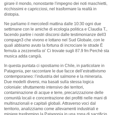
girare il mondo, nonostante l'impegno dei noti maschietti,
ricchissimi e capricciosi, nel trasformare la realtà in
distopia.
Ne parliamo il mercoledì mattina dalle 10:30 ogni due
settimane con le amiche di ecologia politica e Claudia T.,
facendo partire i nostri discorsi dalle testimonianze dell3
compagn3 che vivono e lottano nel Sud Globale, con le
quali abbiamo avuto la fortuna di incrociare le strade É
fernuta a zezzenella oi' Ci trovate sugli 87.9 fm Perchè sta
musica adda cangià.
In questa puntata ci spostiamo in Chile, in particolare in
Patagonia, per raccontare le due facce dell’estrattivismo
contemporaneo: l’industria del salmone e la mineraria.
Due modelli diversi, ma basati sulla stessa logica
coloniale: sfruttamento intensivo dei territori,
contaminazione di acque e terre, precarizzazione delle
comunità locali e concentrazione dei profitti nelle mani di
multinazionali e capitali globali. Attraverso voci dal
territorio, analizziamo come allevamenti industriali e
miniere trasformino la Patagonia in una zona di sacrificio,