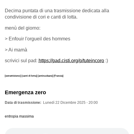
Decima puntata di una trasmissione dedicata alla
condivisione di cori e canti di lotta.
menù del giorno:
>
Enfouir l'orgueil des hommes
> Ai mamà
scrivici sul pad:
https://pad.cisti.org/p/tuteincoro
:)
[estrattivismo]
[canti di lotta]
[antinucleare]
[Francia]
Emergenza zero
Data di trasmissione
Lunedì 22 Dicembre 2025 - 20:00
entropia massima