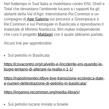
Nel frattempo in Sud Italia si mobilitano contro ENI, Shell e
Total che devastano l'ambiente lucano e i rapporti fra gli
abitanti della Val d'Agri. Intervistiamo Re:Common e un
compagno di
Ape Salerno
sui processi a Greenpeace e
Re:Common e sul Petrolgate in Basilicata e riprendiamo il
materiale di Mimmo Nardozza, film maker independente
che cura il progetto
Maldagri
con il quale abbiamo parlato.
Alcuni link per approfondire:
Sul petrolio in Basilicata
https://covacontro.org/calvello-e-lincidente-eni-quando-le-
bugie-tentano-di-alterare-la-realta-v-1-1/
https://napolimonitor.it/bye-bye-transizione-ecologica-date-
e-numeri-dellestrazione-di-petrolio-in-basilicata/
https://inganno.recommon.org/media-library/
Sul petrolio lucano inviato a Israele