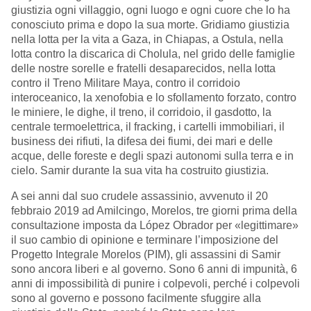
giustizia ogni villaggio, ogni luogo e ogni cuore che lo ha
conosciuto prima e dopo la sua morte. Gridiamo giustizia
nella lotta per la vita a Gaza, in Chiapas, a Ostula, nella
lotta contro la discarica di Cholula, nel grido delle famiglie
delle nostre sorelle e fratelli desaparecidos, nella lotta
contro il Treno Militare Maya, contro il corridoio
interoceanico, la xenofobia e lo sfollamento forzato, contro
le miniere, le dighe, il treno, il corridoio, il gasdotto, la
centrale termoelettrica, il fracking, i cartelli immobiliari, il
business dei rifiuti, la difesa dei fiumi, dei mari e delle
acque, delle foreste e degli spazi autonomi sulla terra e in
cielo. Samir durante la sua vita ha costruito giustizia.
A sei anni dal suo crudele assassinio, avvenuto il 20
febbraio 2019 ad Amilcingo, Morelos, tre giorni prima della
consultazione imposta da López Obrador per «legittimare»
il suo cambio di opinione e terminare l’imposizione del
Progetto Integrale Morelos (PIM), gli assassini di Samir
sono ancora liberi e al governo. Sono 6 anni di impunità, 6
anni di impossibilità di punire i colpevoli, perché i colpevoli
sono al governo e possono facilmente sfuggire alla