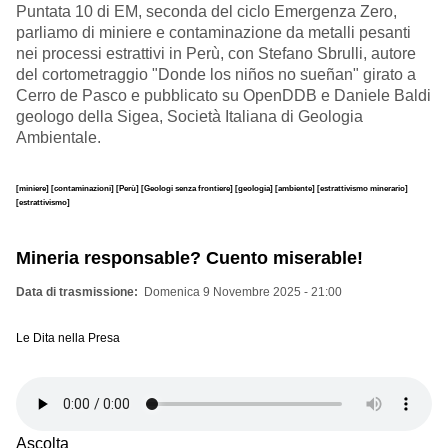
Puntata 10 di EM, seconda del ciclo Emergenza Zero,
parliamo di miniere e contaminazione da metalli pesanti
nei processi estrattivi in Perù, con Stefano Sbrulli, autore
del cortometraggio "
Donde los niños no sueñan
" girato a
Cerro de Pasco e pubblicato su OpenDDB e Daniele Baldi
geologo della Sigea, Società Italiana di Geologia
Ambientale.
[miniere]
[contaminazioni]
[Perù]
[Geologi senza frontiere]
[geologia]
[ambiente]
[estrattivismo minerario]
[estrattivismo]
Mineria responsable? Cuento miserable!
Data di trasmissione
Domenica 9 Novembre 2025 - 21:00
Le Dita nella Presa
Ascolta