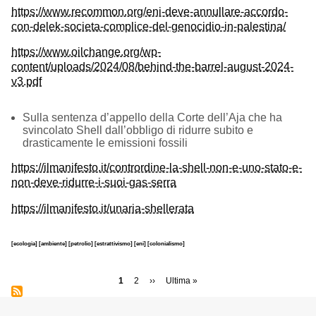
https://www.recommon.org/eni-deve-annullare-accordo-
con-delek-societa-complice-del-genocidio-in-palestina/
https://www.oilchange.org/wp-
content/uploads/2024/08/behind-the-barrel-august-2024-
v3.pdf
Sulla sentenza d’appello della Corte dell’Aja che ha
svincolato Shell dall’obbligo di ridurre subito e
drasticamente le emissioni fossili
https://ilmanifesto.it/contrordine-la-shell-non-e-uno-stato-e-
non-deve-ridurre-i-suoi-gas-serra
https://ilmanifesto.it/unaria-shellerata
[ecologia]
[ambiente]
[petrolio]
[estrattivismo]
[eni]
[colonialismo]
Paginazione
Pagina
1
Page
2
Pagina
››
Ultima
Ultima »
attuale
successiva
pagina