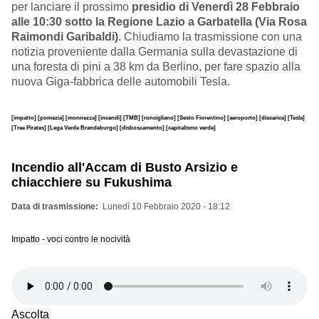
per lanciare il prossimo
presidio di Venerdì 28 Febbraio
alle 10:30 sotto la Regione Lazio a Garbatella (Via Rosa
Raimondi Garibaldi)
. Chiudiamo la trasmissione con una
notizia proveniente dalla Germania sulla devastazione di
una foresta di pini a 38 km da Berlino, per fare spazio alla
nuova Giga-fabbrica delle automobili Tesla.
[impatto]
[pomezia]
[monnezza]
[incendi]
[TMB]
[roncigliano]
[Sesto Fiorentino]
[aeroporto]
[discarica]
[Tesla]
[Tree Pirates]
[Lega Verde Brandeburgo]
[disboscamento]
[capitalismo verde]
Incendio all'Accam di Busto Arsizio e
chiacchiere su Fukushima
Data di trasmissione
Lunedì 10 Febbraio 2020 - 18:12
Impatto - voci contro le nocività
Ascolta