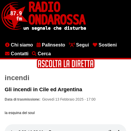
Salta
al
contenuto
principale
Menu
Chi siamo
Palinsesto
Segui
Sostieni
testata
Contatti
Cerca
incendi
Gli incendi in Cile ed Argentina
Data di trasmissione
Giovedì 13 Febbraio 2025 - 17:00
la esquina del soul