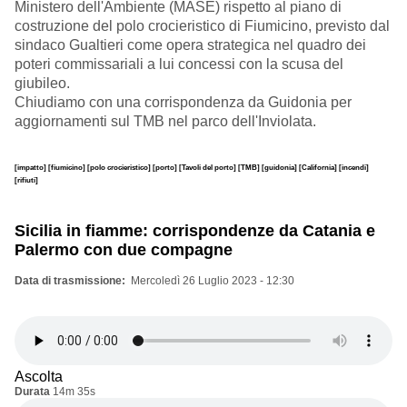
Ministero dell'Ambiente (MASE) rispetto al piano di
costruzione del polo crocieristico di Fiumicino, previsto dal
sindaco Gualtieri come opera strategica nel quadro dei
poteri commissariali a lui concessi con la scusa del
giubileo.
Chiudiamo con una corrispondenza da Guidonia per
aggiornamenti sul TMB nel parco dell'Inviolata.
[impatto]
[fiumicino]
[polo crocieristico]
[porto]
[Tavoli del porto]
[TMB]
[guidonia]
[California]
[incendi]
[rifiuti]
Sicilia in fiamme: corrispondenze da Catania e
Palermo con due compagne
Data di trasmissione
Mercoledì 26 Luglio 2023 - 12:30
Ascolta
Durata
14m 35s