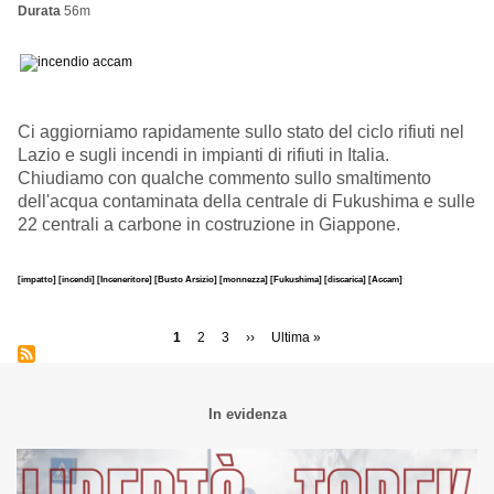
Durata
56m
Ci aggiorniamo rapidamente sullo stato del ciclo rifiuti nel
Lazio e sugli incendi in impianti di rifiuti in Italia.
Chiudiamo con qualche commento sullo smaltimento
dell'acqua contaminata della centrale di Fukushima e sulle
22 centrali a carbone in costruzione in Giappone.
[impatto]
[incendi]
[Inceneritore]
[Busto Arsizio]
[monnezza]
[Fukushima]
[discarica]
[Accam]
Paginazione
Pagina
1
Page
2
Page
3
Pagina
››
Ultima
Ultima »
attuale
successiva
pagina
In evidenza